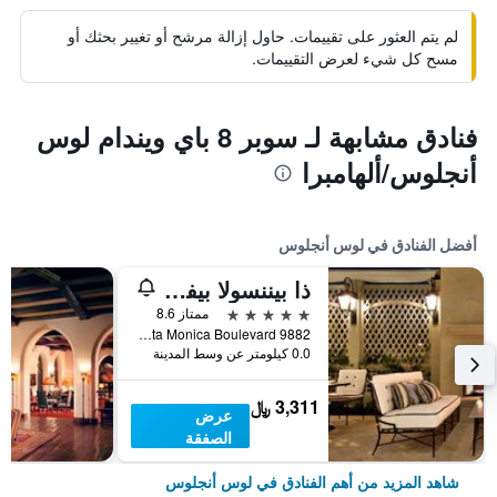
لم يتم العثور على تقييمات. حاول إزالة مرشح أو تغيير بحثك أو
مسح كل شيء لعرض التقييمات.
فنادق مشابهة لـ سوبر 8 باي ويندام لوس
أنجلوس/ألهامبرا
أفضل الفنادق في لوس أنجلوس
ذا بيننسولا بيفرلي هيلز
5 نجوم
ممتاز 8.6
9882 South Santa Monica Boulevard, لوس أنجلوس, CA, الولايات المتحدة الأميريكية
0.0 كيلومتر عن وسط المدينة
3,311 ﷼
عرض
الصفقة
شاهد المزيد من أهم الفنادق في لوس أنجلوس