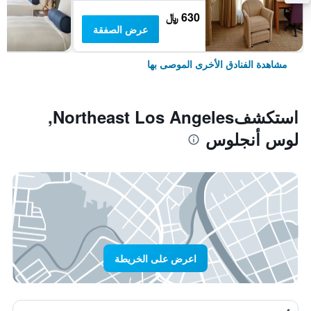
630 ﷼
عرض الصفقة
مشاهدة الفنادق الأخرى الموصى بها
استكشفNortheast Los Angeles,
لوس أنجلوس
اعرض على الخريطة