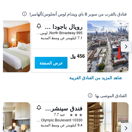
فنادق بالقرب من سوبر 8 باي ويندام لوس أنجلوس/ألهامبرا
رويال باجودا موتل
995 North Broadway, لوس أنجلوس, CA, الولايات المتحدة الأميريكية
7.1 كيلومتر عن وسط المدينة
456 ﷼
عرض الصفقة
شاهد المزيد من الفنادق القريبة
الفنادق الموصى بها
فندق سينشري بارك إل إيه
3 نجوم
جيد 7.7
10330 West Olympic Boulevard, لوس أنجلوس, CA, الولايات المتحدة الأميريكية
9.4 كيلومتر عن وسط المدينة