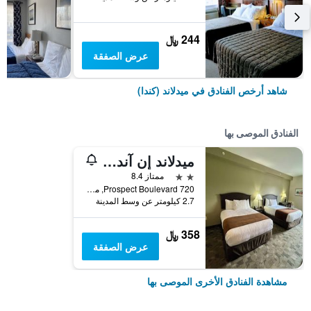
244 ﷼
عرض الصفقة
شاهد أرخص الفنادق في ميدلاند (كندا)
الفنادق الموصى بها
ميدلاند إن آند سويتس
2 نجمتين
ممتاز 8.4
720 Prospect Boulevard, ميدلاند (كندا), ON, كندا
2.7 كيلومتر عن وسط المدينة
358 ﷼
عرض الصفقة
مشاهدة الفنادق الأخرى الموصى بها