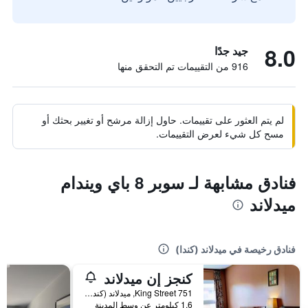
8.0
جيد جدًا
916 من التقييمات تم التحقق منها
لم يتم العثور على تقييمات. حاول إزالة مرشح أو تغيير بحثك أو
مسح كل شيء لعرض التقييمات.
فنادق مشابهة لـ سوبر 8 باي ويندام
ميدلاند
فنادق رخيصة في ميدلاند (كندا)
كنجز إن ميدلاند
751 King Street, ميدلاند (كندا), ON, كندا
1.6 كيلومتر عن وسط المدينة