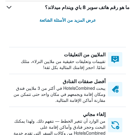
ما هو رقم هاتف سوبر 8 باي ويندام ميدلاند؟
عرض المزيد من الأسئلة الشائعة
الملايين من التعليقات
تقييمات وتعليقات حقيقية من ملايين النزلاء، مثلك
تمامًا. احجز إقامتك المثالية بكل ثقة!
أفضل صفقات الفنادق
يبحث HotelsCombined في أكثر من 3 ملايين فندق
ومكان إقامة ويجمعهم في مكان واحد حتى تتمكن من
مقارنة أماكن الإقامة المثالية.
إلغاء مجاني
من الوارد أن تتغير الخطط — نتفهم ذلك. ولهذا يمكنك
البحث وحجز فنادق وأماكن إقامة على
HotelsCombined من وكالات السفر التي تقدم خدمة