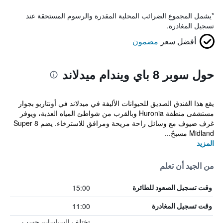
*
يشمل المجموع الضرائب المحلية المقدرة والرسوم المستحقة عند
تسجيل المغادرة.
أفضل سعر
مضمون
حول سوبر 8 باي ويندام ميدلاند
يقع هذا الفندق الصديق للحيوانات الأليفة في ميدلاند في أونتاريو بجوار
مستشفى منطقة Huronia وبالقرب من شواطئ المياه العذبة، ويوفر
غرف ضيوف مع وسائل راحة مريحة ومرافق للاسترخاء. يضم Super 8
Midland مسبحً...
المزيد
من الجيد أن تعلم
15:00
وقت تسجيل الصعود للطائرة
11:00
وقت تسجيل المغادرة
تختلف السياسات حسب