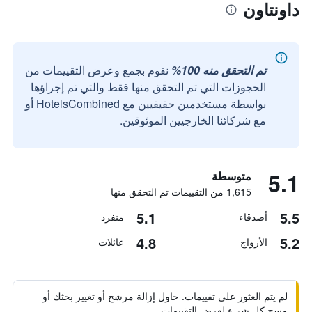
داونتاون
تم التحقق منه 100%
نقوم بجمع وعرض التقييمات من
الحجوزات التي تم التحقق منها فقط والتي تم إجراؤها
بواسطة مستخدمين حقيقيين مع HotelsCombined أو
مع شركائنا الخارجيين الموثوقين.
5.1
متوسطة
1,615 من التقييمات تم التحقق منها
5.1
5.5
أصدقاء
منفرد
4.8
5.2
الأزواج
عائلات
لم يتم العثور على تقييمات. حاول إزالة مرشح أو تغيير بحثك أو
مسح كل شيء لعرض التقييمات.