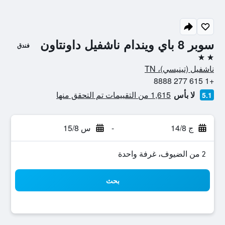
سوبر 8 باي ويندام ناشفيل داونتاون
فندق
2 نجمتين
ناشفيل (تينيسي)، TN
+1 615 277 8888
لا بأس
1,615 من التقييمات تم التحقق منها
5.1
ج 14/8
-
س 15/8
2 من الضيوف، غرفة واحدة
بحث