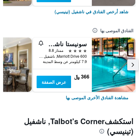
شاهد أرخص الفنادق في ناشفيل (تينيسي)
الفنادق الموصى بها
سونيستا ناشفيل أيربورت
4 نجوم
ممتاز 8.8
600 Marriott Drive, ناشفيل (تينيسي), TN, الولايات المتحدة الأميريكية
7.9 كيلومتر عن وسط المدينة
366 ﷼
عرض الصفقة
مشاهدة الفنادق الأخرى الموصى بها
استكشفTalbot's Corner, ناشفيل
(تينيسي)