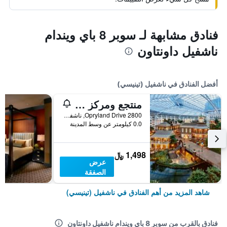
فنادق مشابهة لـ سوبر 8 باي ويندام
ناشفيل داونتاون
أفضل الفنادق في ناشفيل (تينيسي)
منتجع ومركز مؤتمرات غايلورد أوبريلاند
2800 Opryland Drive, ناشفيل (تينيسي), TN, الولايات المتحدة الأميريكية
0.0 كيلومتر عن وسط المدينة
1,498 ﷼
عرض
الصفقة
شاهد المزيد من أهم الفنادق في ناشفيل (تينيسي)
فنادق بالقرب من سوبر 8 باي ويندام ناشفيل داونتاون