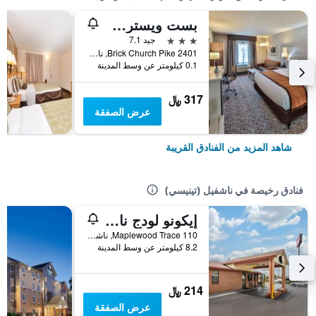
بست ويسترن بلس إكزكيوتيف ريزيدنسي ناشفيل
3 نجوم
جيد 7.1
2401 Brick Church Pike, ناشفيل (تينيسي), TN, الولايات المتحدة الأميريكية
0.1 كيلومتر عن وسط المدينة
317 ﷼
عرض الصفقة
شاهد المزيد من الفنادق القريبة
فنادق رخيصة في ناشفيل (تينيسي)
إيكونو لودج ناشفيل نورث
110 Maplewood Trace, ناشفيل (تينيسي), TN, الولايات المتحدة الأميريكية
8.2 كيلومتر عن وسط المدينة
214 ﷼
عرض الصفقة