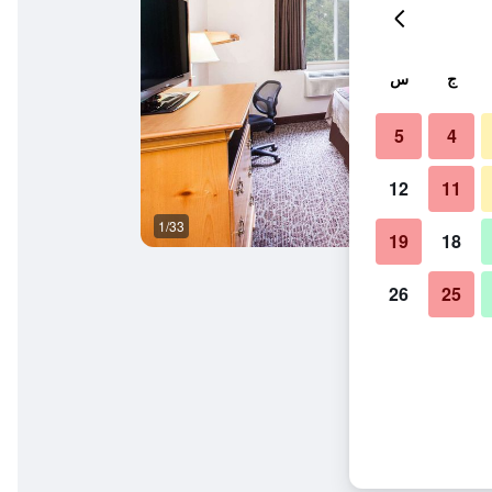
ج
س
5
4
12
11
1/33
مبنى
19
18
26
25