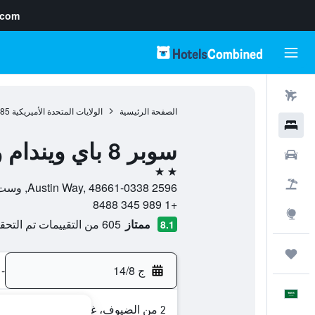
.com
رحلات طيران
الصفحة الرئيسية
الولايات المتحدة الأميريكية
985
فنادق
سوبر 8 باي ويندام ويست برانش
سيارات
2 نجمتين
حزم العروض
2596 Austin Way, 48661-0338, وست برانش, ميشيغان, الولايات المتحدة الأميريكية
+1 989 345 8488
استكشاف
ممتاز
605 من التقييمات تم التحقق منها
8.1
رحلات
ج 14/8
-
العَرَبِيَّة
2 من الضيوف، غرفة واحدة