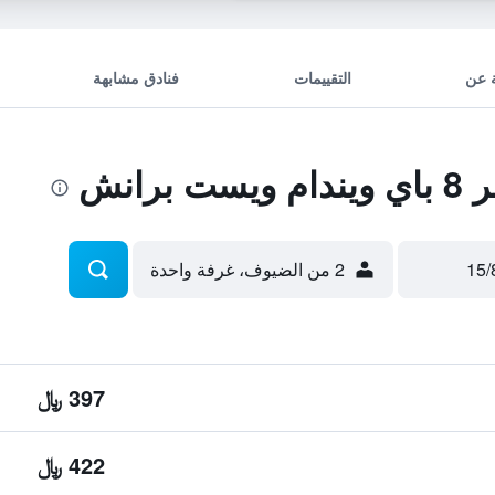
 عن
التقييمات
فنادق مشابهة
رانش
2 من الضيوف، غرفة واحدة
397 ﷼
422 ﷼