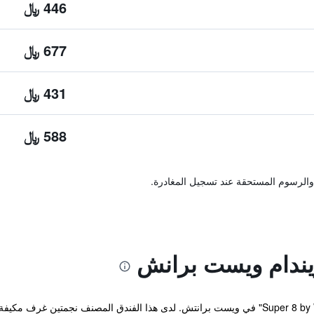
446 ﷼
677 ﷼
431 ﷼
588 ﷼
والرسوم المستحقة عند تسجيل المغادرة.
يقع مكان إقامة "Super 8 by Wyndham West Branch" في ويست برانتش. لدى هذا الفندق المصن