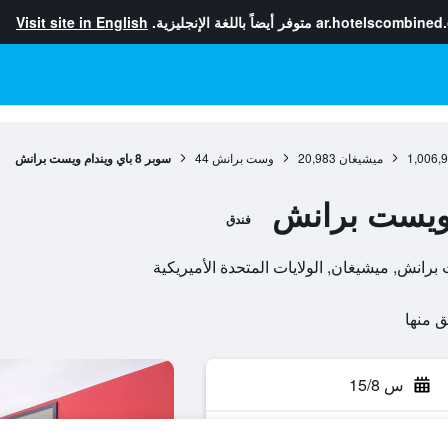
ar.hotelscombined
متوفر أيضاً باللغة الإنجليزية.
Visit site in English
1,006,
ميشيغان
20,983
وست برانش
44
سوبر 8 باي ويندام ويست برانش
فندق
س 15/8