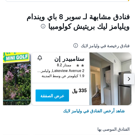
فنادق مشابهة لـ سوبر 8 باي ويندام
ويليامز ليك بريتيش كولومبيا
فنادق رخيصة في وليامز لايك
ستامبيدر إن
2 نجمتين
ممتاز 8.2
2 Lakeview Avenue, وليامز لايك, BC, كندا
1.9 كيلومتر عن وسط المدينة
335 ﷼
عرض الصفقة
شاهد أرخص الفنادق في وليامز لايك
الفنادق الموصى بها