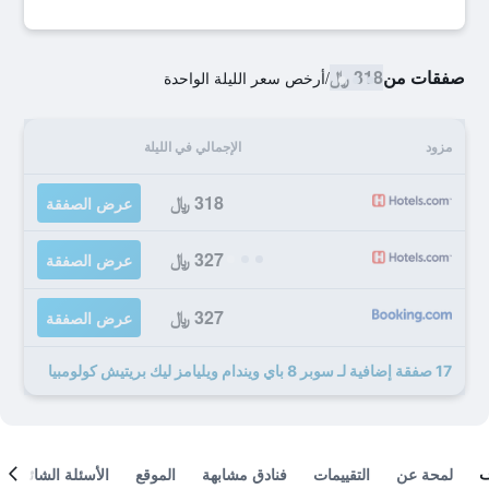
صفقات من
318 ﷼
/
أرخص سعر الليلة الواحدة
مزود
الإجمالي في الليلة
318 ﷼
عرض الصفقة
327 ﷼
عرض الصفقة
327 ﷼
عرض الصفقة
17 صفقة إضافية لـ سوبر 8 باي ويندام ويليامز ليك بريتيش كولومبيا
لمحة عن
التقييمات
فنادق مشابهة
الموقع
الأسئلة الشائعة