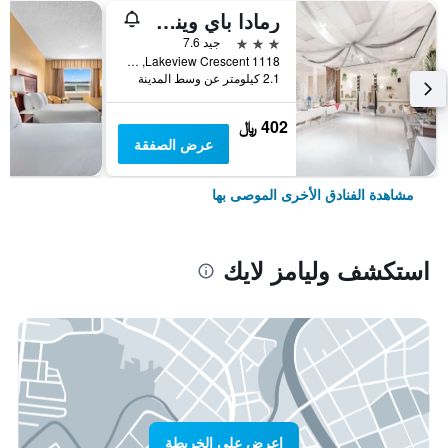
رمادا باي ويندام ويليامز ليك
3 نجوم
جيد 7.6
1118 Lakeview Crescent, وليامز لايك, BC, كندا
2.1 كيلومتر عن وسط المدينة
402 ﷼
عرض الصفقة
مشاهدة الفنادق الأخرى الموصى بها
استكشف وليامز لايك
اعرض على الخريطة