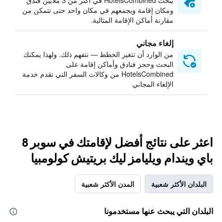
يبحث HotelsCombined في أكثر من 3 ملايين فندق
ومكان إقامة ويجمعهم في مكان واحد حتى تتمكن من
مقارنة أماكن الإقامة المثالية.
إلغاء مجاني
من الوارد أن تتغير الخطط — نتفهم ذلك. ولهذا يمكنك
البحث وحجز فنادق وأماكن إقامة على
HotelsCombined من وكالات السفر التي تقدم خدمة
الإلغاء المجاني
اعثر على نتائج أفضل لإقامتك في سوبر 8
باي ويندام ويليامز ليك بريتيش كولومبيا
البلدان الأكثر شعبية
المدن الأكثر شعبية
البلدان التي يبحث عنها مستخدمونا