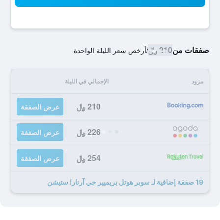
صفقات من
210 ﷼
/
أرخص سعر الليلة الواحدة
مزود
الإجمالي في الليلة
210 ﷼
عرض الصفقة
226 ﷼
عرض الصفقة
254 ﷼
عرض الصفقة
19 صفقة إضافية لـ سوبر هوتل بريميير جي آرنارا ستيشن