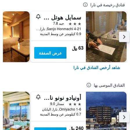
فنادق رخيصة في نارا
سمايل هوتل نارا
3 نجوم
جيد 7.8
4-21 Sanjo Honmachi, نارا, اليابان
0.9 كيلومتر عن وسط المدينة
63 ﷼
عرض الصفقة
شاهد أرخص الفنادق في نارا
الفنادق الموصى بها
أونيادو نونو نارا ناتشورال هوت سبرينغ
3 نجوم
ممتاز 9.0
Omiyacho 1-6, نارا, اليابان
0.7 كيلومتر عن وسط المدينة
240 ﷼