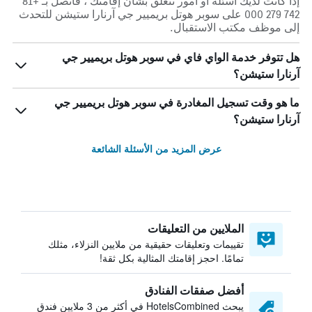
إذا كانت لديك أسئلة أو أمور تتعلق بشأن إقامتك ، فاتصل بـ +81
742 279 000 على سوبر هوتل بريميير جي آرنارا ستيشن للتحدث
إلى موظف مكتب الاستقبال.
هل تتوفر خدمة الواي فاي في سوبر هوتل بريميير جي
آرنارا ستيشن؟
ما هو وقت تسجيل المغادرة في سوبر هوتل بريميير جي
آرنارا ستيشن؟
عرض المزيد من الأسئلة الشائعة
الملايين من التعليقات
تقييمات وتعليقات حقيقية من ملايين النزلاء، مثلك
تمامًا. احجز إقامتك المثالية بكل ثقة!
أفضل صفقات الفنادق
يبحث HotelsCombined في أكثر من 3 ملايين فندق