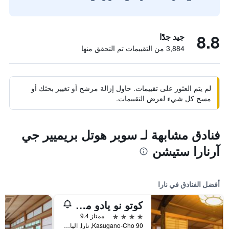
8.8
جيد جدًا
3,884 من التقييمات تم التحقق منها
لم يتم العثور على تقييمات. حاول إزالة مرشح أو تغيير بحثك أو
مسح كل شيء لعرض التقييمات.
فنادق مشابهة لـ سوبر هوتل بريميير جي
آرنارا ستيشن
أفضل الفنادق في نارا
كوتو نو يادو موزاشينو
4 نجوم
ممتاز 9.4
Kasugano-Cho 90, نارا, اليابان