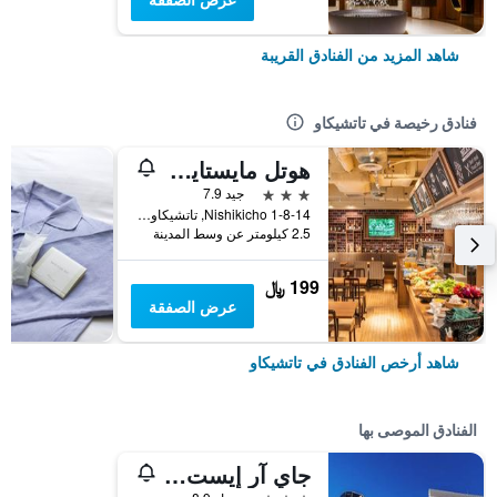
شاهد المزيد من الفنادق القريبة
فنادق رخيصة في تاتشيكاو
هوتل مايستايز تاشيكاوا
3 نجوم
جيد 7.9
1-8-14 Nishikicho, تاتشيكاو, اليابان
2.5 كيلومتر عن وسط المدينة
199 ﷼
عرض الصفقة
شاهد أرخص الفنادق في تاتشيكاو
الفنادق الموصى بها
جاي آر إيست هوتل ميتس تاتشيكاوا