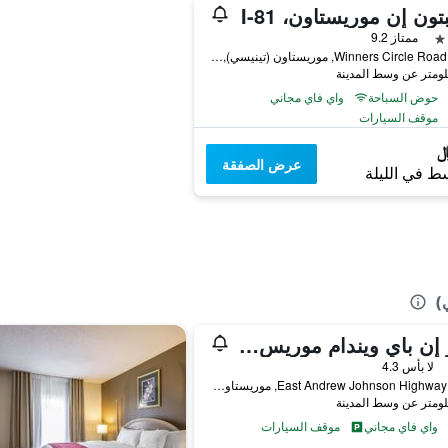
تون إن موريستاون، I-81
ممتاز 9.2
5368 Winners Circle Road, موريستاون (تينيسي), TN, الولايات المتحدة الأميريكية
حوض السباحة
واي فاي مجاني
موقف السيارات
عرض الصفقة
ط في الليلة
)
دايز إن باي ويندام موريس تاون
لا بأس 4.3
2512 East Andrew Johnson Highway, موريستاون (تينيسي), TN, الولايات المتحدة الأميريكية
واي فاي مجاني
موقف السيارات