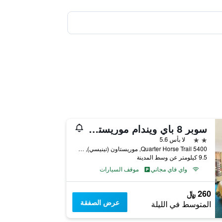
سوبر 8 باي ويندام موريستاون/ساوث
2 نجمتين
لا بأس 5.6
5400 Quarter Horse Trail, موريستاون (تينيسي), TN, الولايات المتحدة الأميريكية
9.5 كيلومتر عن وسط المدينة
واي فاي مجاني
موقف السيارات
260 ﷼
عرض الصفقة
المتوسط في الليلة