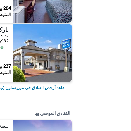
204 ﷼
المتوس
بارك
8.2 كيلومتر عن وسط المدينة
237 ﷼
المتوس
شاهد أرخص الفنادق في موريستاون (تي
الفنادق الموصى بها