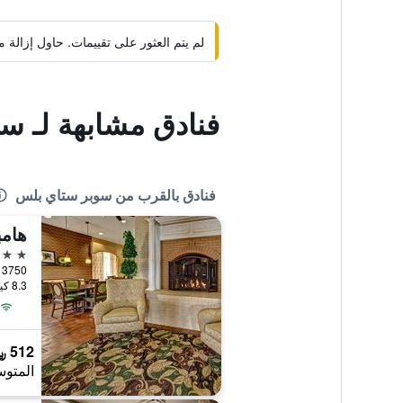
لم يتم العثور على تقييمات. حاول إزال
فنادق مشابهة لـ س
فنادق بالقرب من سوبر ستاي بلس
هامب
3 نجوم
8.3 كيلومتر عن وسط المدينة
512 ﷼
المتوس