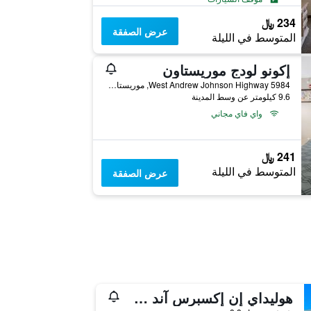
234 ﷼
عرض الصفقة
المتوسط في الليلة
إكونو لودج موريستاون
5984 West Andrew Johnson Highway, موريستاون (تينيسي), TN, الولايات المتحدة الأميريكية
9.6 كيلومتر عن وسط المدينة
واي فاي مجاني
241 ﷼
المتوسط في الليلة
عرض الصفقة
هوليداي إن إكسبرس آند سويتس موريستاونا باي آيتش جي