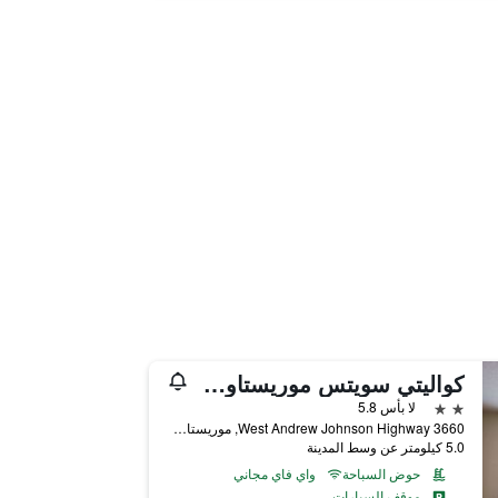
كواليتي سويتس موريستاون ويست
2 نجمتين
لا بأس 5.8
3660 West Andrew Johnson Highway, موريستاون (تينيسي), TN, الولايات المتحدة الأميريكية
5.0 كيلومتر عن وسط المدينة
حوض السباحة
واي فاي مجاني
موقف السيارات