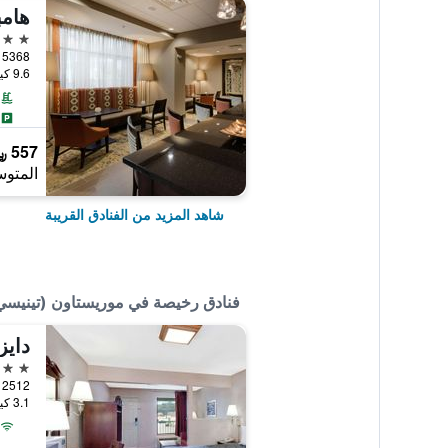
هامب
3 نجوم
9.6 كيلومتر عن وسط المدينة
557 ﷼
المتوس
شاهد المزيد من الفنادق القريبة
فنادق رخيصة في موريستاون (تينيسي
2 نجمتين
3.1 كيلومتر عن وسط المدينة