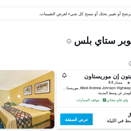
ة مرشح أو تغيير بحثك أو مسح كل شيء لعرض التقييمات.
وبر ستاي بلس
تون إن موريستاون
ممتاز 8.6
3750 West Andrew Johnson Highway, موريستاون (تينيسي), TN, الولايات المتحدة الأميريكية
واي فاي مجاني
موقف السيارات
عرض الصفقة
ط في الليلة