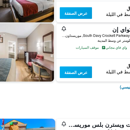
عرض الصفقة
ط في الليلة
واي إن
5362 South Davy Crockett Parkway, موريستاون (تينيسي), TN, الولايات المتحدة الأميريكية
واي فاي مجاني
موقف السيارات
ط في الليلة
عرض الصفقة
نيسي)
بست ويسترن بلس موريستاون كونفرنس سنتر