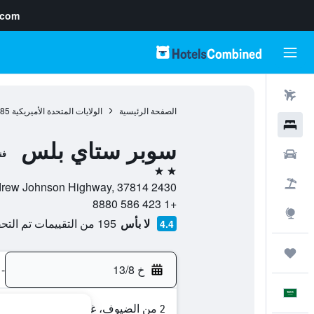
.com
رحلات طيران
الصفحة الرئيسية
الولايات المتحدة الأميريكية
985
فنادق
سوبر ستاي بلس
سيارات
فن
2 نجمتين
حزم العروض
2430 East Andrew Johnson Highway, 37814, موريستاون (تينيسي), تينسي, الولايات المتحدة الأميريكية
+1 423 586 8880
استكشاف
لا بأس
195 من التقييمات تم التحقق منها
4.4
رحلات
خ 13/8
-
العَرَبِيَّة
2 من الضيوف، غرفة واحدة