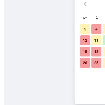
ج
س
5
4
12
11
19
18
26
25