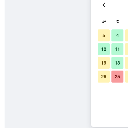
ج
س
5
4
12
11
19
18
26
25