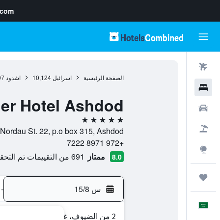
.com
رحلات طيران
الصفحة الرئيسية
اسرائيل
10,124
اشدود
97
فنادق
er Hotel Ashdod
سيارات
5 نجوم
حزم العروض
Nordau St. 22, p.o box 315, Ashdod, اشدود, HaDarom (Southern), اسرائيل
+972 8971 7222
استكشاف
ممتاز
691 من التقييمات تم التحقق منها
8.0
رحلات
س 15/8
-
العَرَبِيَّة
2 من الضيوف، غرفة واحدة