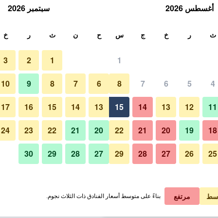
أغسطس 2026
سبتمبر 2026
ث
ث
ر
خ
ج
س
ح
ن
ث
ر
خ
3
2
1
1
لة الواحدة
10
9
8
7
6
8
7
6
5
4
لي في الليلة
17
16
15
14
13
15
14
13
12
11
 ﷼
عرض الصفقة
24
23
22
21
20
22
21
20
19
18
30
29
28
27
29
28
27
26
25
 ﷼
عرض الصفقة
 ﷼
عرض الصفقة
سط
مرتفع
بناءً على متوسط أسعار الفنادق ذات الثلاث نجوم.