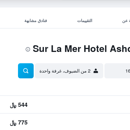
 عن
التقييمات
فنادق مشابهة
2 من الضيوف، غرفة واحدة
544 ﷼
775 ﷼