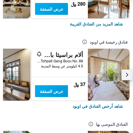
280 ﷼
عرض الصفقة
شاهد المزيد من الفنادق القريبة
فنادق رخيصة في اوبود
ألام براسيثا بالي أوبود
Banjar Tohpati Gang Bucu No. 88, اوبود, إندونيسيا
4.5 كيلومتر عن وسط المدينة
37 ﷼
عرض الصفقة
شاهد أرخص الفنادق في اوبود
الفنادق الموصى بها