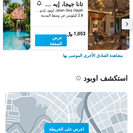
تانا جيجا، إيه ريزورت باي هاديبرانا
Jalan Goa Gajah, اوبود, إندونيسيا
2.8 كيلومتر عن وسط المدينة
1,053 ﷼
عرض
الصفقة
مشاهدة الفنادق الأخرى الموصى بها
استكشف اوبود
اعرض على الخريطة