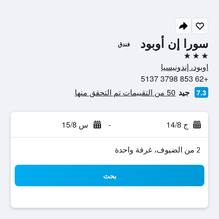
سورا إن أوبود
فندق
3 نجوم
اوبود، إندونيسيا
+62 853 3798 5137
جيد
50 من التقييمات تم التحقق منها
7.3
ج 14/8
-
س 15/8
2 من الضيوف، غرفة واحدة
بحث