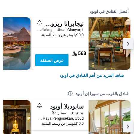
أفضل الفنادق في اوبود
تيجابرانا ريزورت آند سبا
Banjar Sapat, Tegallalang - Ubud, Gianyar, 1, اوبود, إندونيسيا
0.0 كيلومتر عن وسط المدينة
568 ﷼
عرض الصفقة
شاهد المزيد من أهم الفنادق في اوبود
فنادق بالقرب من سورا إن أوبود
سابوديلا أوبود
3 نجوم
ممتاز 9.4
Jalan Raya Pengosekan, Ubud, اوبود, إندونيسيا
0.0 كيلومتر عن وسط المدينة