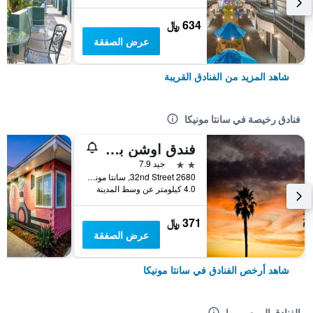
634 ﷼
عرض الصفقة
شاهد المزيد من الفنادق القريبة
فنادق رخيصة في سانتا مونيكا
فندق اوشن بارك
2 نجمتين
جيد 7.9
2680 32nd Street, سانتا مونيكا, CA, الولايات المتحدة الأميريكية
4.0 كيلومتر عن وسط المدينة
371 ﷼
عرض الصفقة
شاهد أرخص الفنادق في سانتا مونيكا
الفنادق الموصى بها