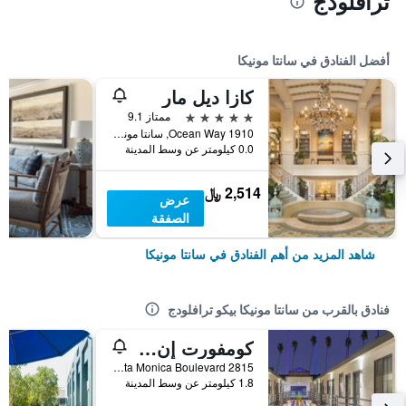
ترافلودج
أفضل الفنادق في سانتا مونيكا
كازا ديل مار
5 نجوم
ممتاز 9.1
1910 Ocean Way, سانتا مونيكا, CA, الولايات المتحدة الأميريكية
0.0 كيلومتر عن وسط المدينة
2,514 ﷼
عرض
الصفقة
شاهد المزيد من أهم الفنادق في سانتا مونيكا
فنادق بالقرب من سانتا مونيكا بيكو ترافلودج
كومفورت إن سانتا مونيكا - ويست لوس أنجلوس
2815 Santa Monica Boulevard, سانتا مونيكا, CA, الولايات المتحدة الأميريكية
1.8 كيلومتر عن وسط المدينة