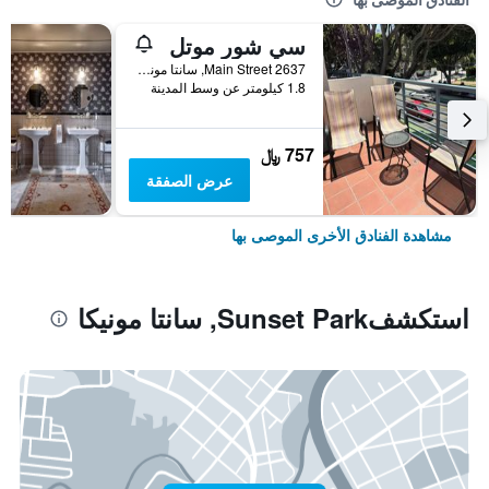
سي شور موتل
2637 Main Street, سانتا مونيكا, CA, الولايات المتحدة الأميريكية
1.8 كيلومتر عن وسط المدينة
757 ﷼
عرض الصفقة
مشاهدة الفنادق الأخرى الموصى بها
استكشفSunset Park, سانتا مونيكا