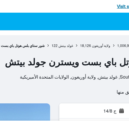
Visit 
1,006,
ولاية أوريغون
18,126
غولد بيتش
122
شور ستاي بلس هوتل باي بست 
ل باي بست ويسترن جولد بيتش
ج 14/8