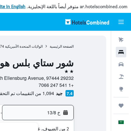
ar.hotelscombined.com
متوفر أيضاً باللغة الإنجليزية.
site in English
رحلات طيران
الصفحة الرئيسية
الولايات المتحدة الأميريكية
974
فنادق
شور ستاي بلس هوت
سيارات
2 نجمتين
حزم العروض
29232 South Ellensburg Avenue, 97444, غولد بيتش, ولاية أوريغون, الولايات المتحدة الأميريكية
+1 541 247 7066
استكشاف
جيد
1,094 من التقييمات تم التحقق منها
7.4
رحلات
خ 13/8
-
العَرَبِيَّة
2 من الضيوف، غرفة واحدة