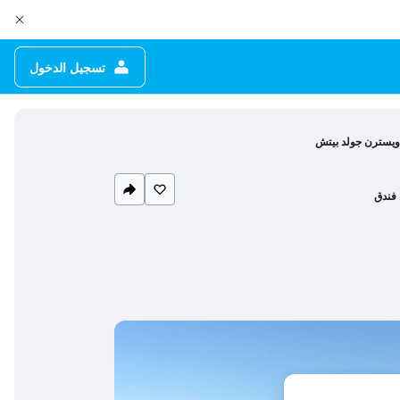
تسجيل الدخول
ويسترن جولد بيتش
فندق