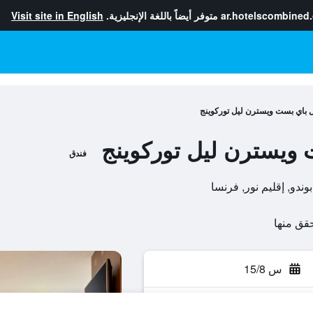
ar.hotelscombined
متوفر أيضاً باللغة الإنجليزية.
Visit site in English
 باي بست ويسترن ليل توركوينج
ويسترن ليل توركوينج
فندق
س 15/8