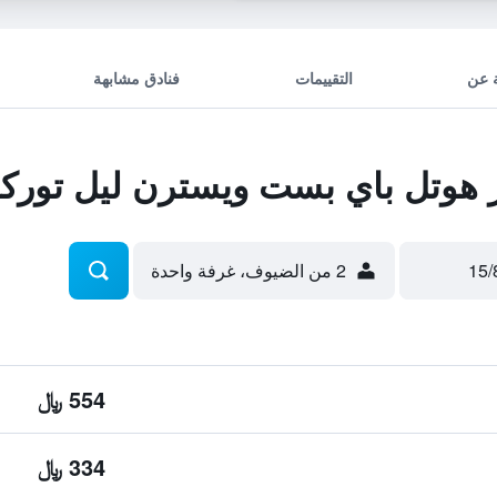
 عن
التقييمات
فنادق مشابهة
وتل باي بست ويسترن ليل توركو
2 من الضيوف، غرفة واحدة
554 ﷼
334 ﷼