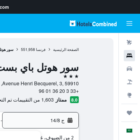
.com
رحلات طيران
الصفحة الرئيسية
فرنسا
551,958
سور هوتل
فنادق
سور هوتل باي بست 
سيارات
3 نجوم
حزم العروض
Avenue Henri Becquerel, 3, 59910, بوندو, إقليم نور, فرنسا
+33 3 20 36 01 96
استكشاف
ممتاز
1,603 من التقييمات تم التحقق منها
8.0
رحلات
ج 14/8
-
العَرَبِيَّة
2 من الضيوف، غرفة واحدة