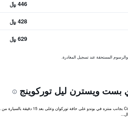
446 ﷼
428 ﷼
629 ﷼
والرسوم المستحقة عند تسجيل المغادرة.
 بست ويسترن ليل توركوينج
يقع Comfort Hotel Garden Lille Tourcoing بج
ل...