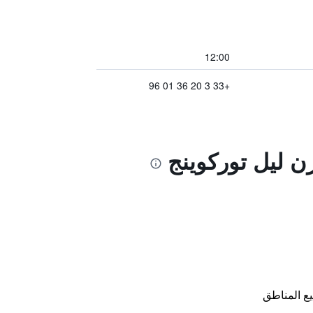
12:00
+33 3 20 36 01 96
ن ليل توركوينج
ع المناطق