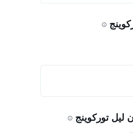
كوينج
 ليل توركوينج