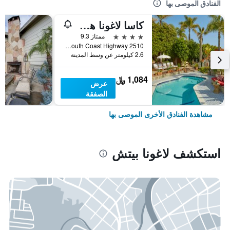
الفنادق الموصى بها
كاسا لاغونا هوتل آند سبا
4 نجوم
ممتاز 9.3
2510 South Coast Highway, لاغونا بيتش, CA, الولايات المتحدة الأميريكية
2.6 كيلومتر عن وسط المدينة
1,084 ﷼
عرض
الصفقة
مشاهدة الفنادق الأخرى الموصى بها
استكشف لاغونا بيتش