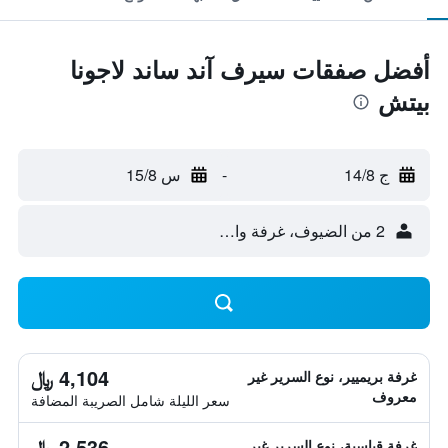
أفضل صفقات سيرف آند ساند لاجونا
بيتش
ج 14/8
-
س 15/8
2 من الضيوف، غرفة واحدة
4,104 ﷼
غرفة بريميير، نوع السرير غير
معروف
سعر الليلة شامل الصريبة المضافة
2,536 ﷼
غرفة قياسية، نوع السرير غير