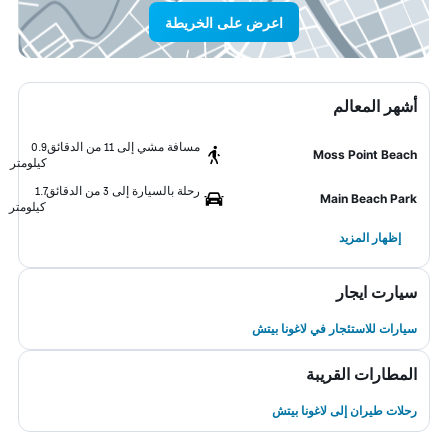
اعرض على الخريطة
أشهر المعالم
مسافة مشي إلى 11 من الدقائق
0.9
Moss Point Beach
كيلومتر
رحلة بالسيارة إلى 3 من الدقائق
1.7
Main Beach Park
كيلومتر
إظهار المزيد
سيارت ايجار
سيارات للاستئجار في لاغونا بيتش
المطارات القريبة
رحلات طيران إلى لاغونا بيتش