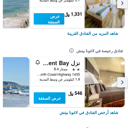
1,331 ﷼
عرض
الصفقة
شاهد المزيد من الفنادق القريبة
فنادق رخيصة في لاغونا بيتش
نزل Crescent Bay
2 نجمتين
ممتاز 8.4
1435 North Coast Highway, لاغونا بيتش, CA, الولايات المتحدة الأميريكية
1.9 كيلومتر عن وسط المدينة
546 ﷼
عرض الصفقة
شاهد أرخص الفنادق في لاغونا بيتش