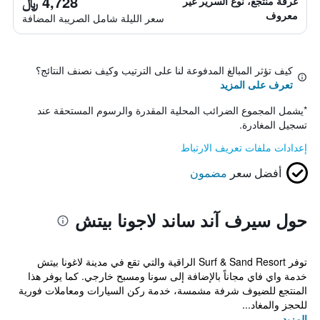
4,728 ﷼
غرفة منتجع، نوع السرير غير
معروف
سعر الليلة شامل الصريبة المضافة
كيف تؤثر المبالغ المدفوعة لنا على الترتيب وكيف نصنف النتائج؟
تعرف على المزيد
*
يشمل المجموع الضرائب المحلية المقدرة والرسوم المستحقة عند
تسجيل المغادرة.
إعدادات ملفات تعريف الارتباط
أفضل سعر
مضمون
حول سيرف آند ساند لاجونا بيتش
توفر Surf & Sand Resort الراقية والتي تقع في مدينة لاغونا بيتش
خدمة واي فاي مجاناً بالإضافة إلى سونا ومسبح خارجي. كما يوفر هذا
المنتجع للضيوف شرفة مشمسة، خدمة ركن السيارات ومعاملات فورية
للحجز والمغاد...
المزيد