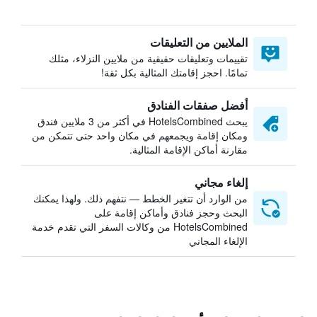
الملايين من التعليقات
تقييمات وتعليقات حقيقية من ملايين النزلاء، مثلك
تمامًا. احجز إقامتك المثالية بكل ثقة!
أفضل صفقات الفنادق
يبحث HotelsCombined في أكثر من 3 ملايين فندق
ومكان إقامة ويجمعهم في مكان واحد حتى تتمكن من
مقارنة أماكن الإقامة المثالية.
إلغاء مجاني
من الوارد أن تتغير الخطط — نتفهم ذلك. ولهذا يمكنك
البحث وحجز فنادق وأماكن إقامة على
HotelsCombined من وكالات السفر التي تقدم خدمة
الإلغاء المجاني