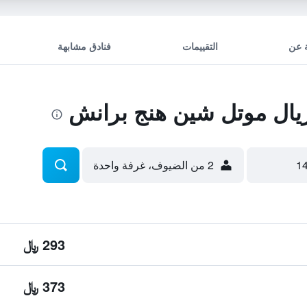
 عن
التقييمات
فنادق مشابهة
ال موتل شين هنج برانش
2 من الضيوف، غرفة واحدة
293 ﷼
373 ﷼