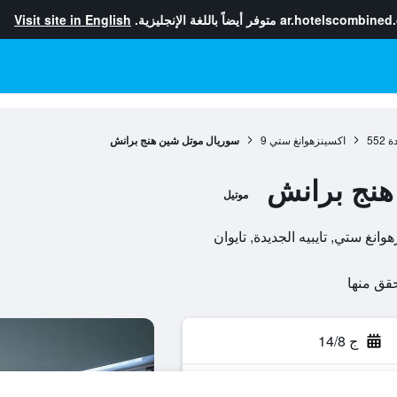
ar.hotelscombined
متوفر أيضاً باللغة الإنجليزية.
Visit site in English
دة
552
اكسينزهوانغ ستي
9
سوريال موتل شين هنج برانش
هنج برانش
موتيل
ج 14/8