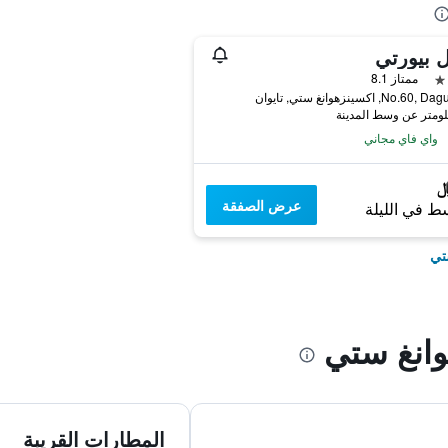
 بيورتي
ممتاز 8.1
No., اكسينزهوانغ ستي, تايوان
واي فاي مجاني
عرض الصفقة
ط في الليلة
تي
انغ ستي
المطارات القريبة