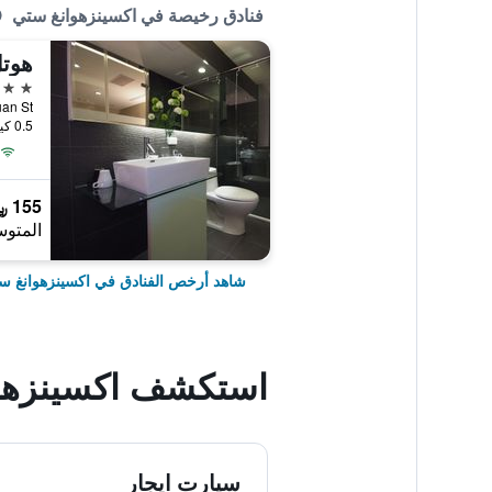
فنادق رخيصة في اكسينزهوانغ ستي
هوتل
3 نجوم
60, Daguan St
0.5 كيلومتر عن وسط المدينة
155 ﷼
المتوس
شاهد أرخص الفنادق في اكسينزهوانغ س
استكشف اكسينزهو
سيارت ايجار