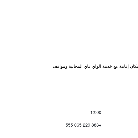
Xinzhua على بعد 9 دقائق سيرا على الأقدام من محطة مترو جامعة Fu Jen (مخرج 2) ويوفر مكان إقامة مع خدمة الواي فاي المجانية ومواقف
12:00
+886 229 065 555