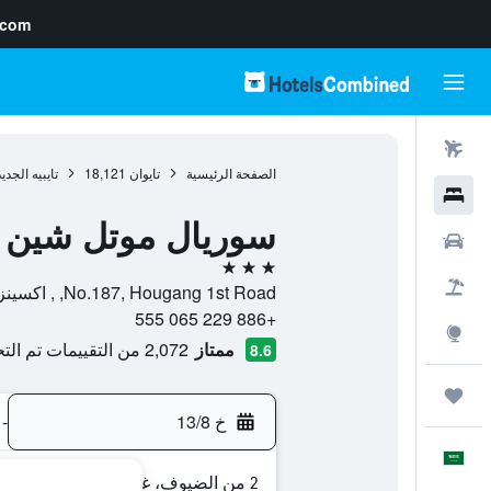
.com
رحلات طيران
الصفحة الرئيسية
تايوان
18,121
تايبيه الجدي
فنادق
سوريال موتل شين 
سيارات
3 نجوم
حزم العروض
No.187, Hougang 1st Road, , اكسينزهوانغ ستي, تايبيه الجديدة, تايوان
+886 229 065 555
استكشاف
ممتاز
2,072 من التقييمات تم التحقق منها
8.6
رحلات
خ 13/8
-
العَرَبِيَّة
2 من الضيوف، غرفة واحدة