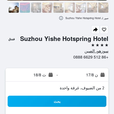
صور لـ Suzhou Yishe Hotspring Hotel
Suzhou Yishe Hotspring Hotel
فندق
4 نجوم
سوزهو، الصين
+86 512 6629 0888
ن 17/8
-
ث 18/8
2 من الضيوف، غرفة واحدة
بحث