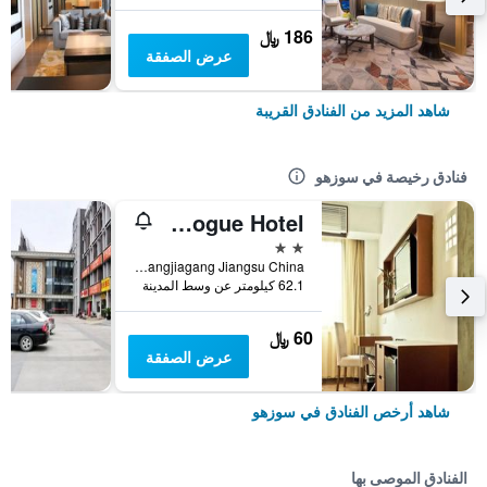
186 ﷼
عرض الصفقة
شاهد المزيد من الفنادق القريبة
فنادق رخيصة في سوزهو
Zhangjiagang Newstay Vogue Hotel
2 نجمتين
No.84 Chang'an South Rd. Zhangjiagang Jiangsu China, سوزهو, الصين
62.1 كيلومتر عن وسط المدينة
60 ﷼
عرض الصفقة
شاهد أرخص الفنادق في سوزهو
الفنادق الموصى بها