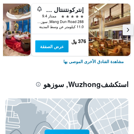
إنتركونتننتال سوتشو باي آيتش جي
5 نجوم
ممتاز 9.4
288 Wang Dun Road, سوزهو, الصين
11.0 كيلومتر عن وسط المدينة
376 ﷼
عرض الصفقة
مشاهدة الفنادق الأخرى الموصى بها
استكشفWuzhong, سوزهو