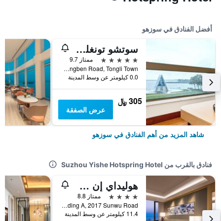
أفضل الفنادق في سوزهو
سوتشو تونغلي ليك فيو هوتل
5 نجوم
ممتاز 9.7
No. 8 Chongben Road, Tongli Town, سوزهو, الصين
0.0 كيلومتر عن وسط المدينة
305 ﷼
عرض الصفقة
شاهد المزيد من أهم الفنادق في سوزهو
فنادق بالقرب من Suzhou Yishe Hotspring Hotel
هوليداي إن سوتشو تايو ليك باي آيتش جي
4 نجوم
ممتاز 8.8
Building A, 2017 Sunwu Road, سوزهو, الصين
11.4 كيلومتر عن وسط المدينة