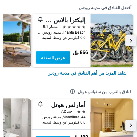
أفضل الفنادق في مدينة رودس
إليكترا بالاس رودز - منتجع مميز بسعر يشمل جميع الخدمات
5 نجوم
ممتاز 9.1
Trianta Beach, مدينة رودس, اليونان
0.0 كيلومتر عن وسط المدينة
866 ﷼
عرض الصفقة
شاهد المزيد من أهم الفنادق في مدينة رودس
فنادق بالقرب من سفياس هوتل
أمارلس هوتل
2 نجمتين
جيد 7.2
Mandilara, 44, مدينة رودس, اليونان
0.0 كيلومتر عن وسط المدينة
192 ﷼