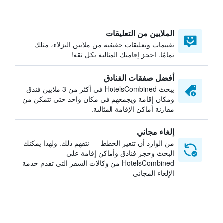
الملايين من التعليقات
تقييمات وتعليقات حقيقية من ملايين النزلاء، مثلك
تمامًا. احجز إقامتك المثالية بكل ثقة!
أفضل صفقات الفنادق
يبحث HotelsCombined في أكثر من 3 ملايين فندق
ومكان إقامة ويجمعهم في مكان واحد حتى تتمكن من
مقارنة أماكن الإقامة المثالية.
إلغاء مجاني
من الوارد أن تتغير الخطط — نتفهم ذلك. ولهذا يمكنك
البحث وحجز فنادق وأماكن إقامة على
HotelsCombined من وكالات السفر التي تقدم خدمة
الإلغاء المجاني