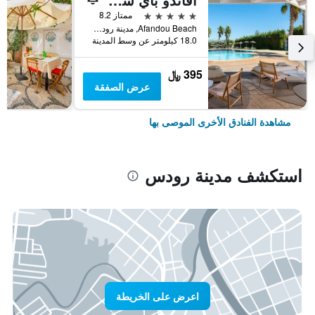
5 نجوم
ممتاز 8.2
Afandou Beach, مدينة رودس, اليونان
18.0 كيلومتر عن وسط المدينة
395 ﷼
عرض الصفقة
مشاهدة الفنادق الأخرى الموصى بها
استكشف مدينة رودس
اعرض على الخريطة