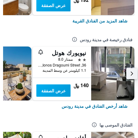
عرض الصفقة
شاهد المزيد من الفنادق القريبة
فنادق رخيصة في مدينة رودس
نيويورك هوتل
2 نجمتين
ممتاز 8.0
36, Ionos Dragoumi Street, مدينة رودس, اليونان
1.1 كيلومتر عن وسط المدينة
140 ﷼
عرض الصفقة
شاهد أرخص الفنادق في مدينة رودس
الفنادق الموصى بها
أفاندو باي سويتس هوتل