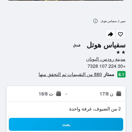
صور لـ سفياس هوتل
سفياس هوتل
فندق
2 نجمتين
مدينة رودس، اليونان
+30 224 107 7328
ممتاز
880 من التقييمات تم التحقق منها
8.1
ن 17/8
-
ث 18/8
2 من الضيوف، غرفة واحدة
بحث