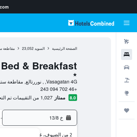
.com
رحلات طيران
الصفحة الرئيسية
السويد
23,052
مقاطعة س
فنادق
 Bed & Breakfast
سيارات
نجمة واحدة
حزم العروض
Vasagatan 4G, , نوررتالغ, مقاطعة ستوكهولم, السويد
+46 702 094 243
استكشاف
ممتاز
1,027 من التقييمات تم التحقق منها
8.0
رحلات
خ 13/8
-
2 من الضيوف، غرفة واحدة