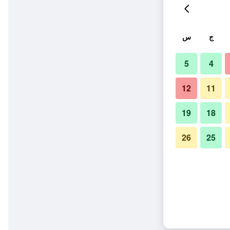
ج
س
5
4
12
11
19
18
26
25