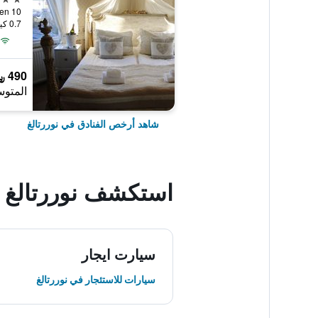
Gjuterivägen 10, 
0.7 كيلومتر عن وسط المدينة
490 ﷼
المتوس
شاهد أرخص الفنادق في نوررتالغ
استكشف نوررتالغ
سيارت ايجار
سيارات للاستئجار في نوررتالغ