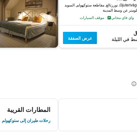
نوررتالغ, مقاطعة ستوكهولم, السويد
واي فاي مجاني
موقف السيارات
عرض الصفقة
ط في الليلة
المطارات القريبة
رحلات طيران إلى ستوكهولم