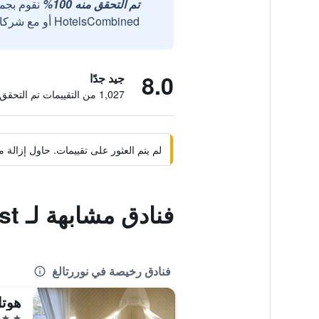
تم التحقق منه 100%
نقوم بجم
HotelsCombined أو مع شركائنا الخارجيين الموثوقين.
8.0
جيد جدًا
1,027 من التقييمات تم التحقق منها
لم يتم العثور على تقييمات. حاول إزال
فنادق مشابهة لـ Sven Fredriksson Bed & Breakfast
فنادق رخيصة في نوررتالغ
هوتل
3 نجوم