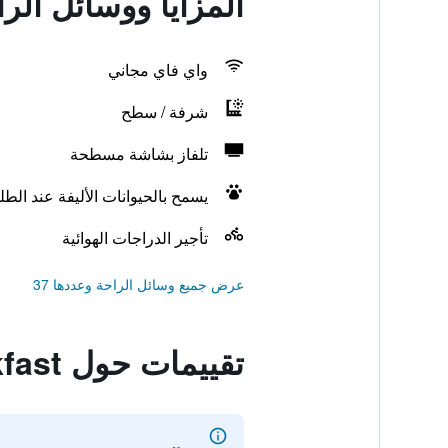
المزايا ووسائل الراحة في  Bed & Breakfast
واي فاي مجاني
شرفة / سطح
تلفاز بشاشة مسطحة
يسمح بالحيوانات الأليفة عند الط
تأجير الدراجات الهوائية
عرض جميع وسائل الراحة وعددها 37
تقييمات حول Sven Fredriksson Bed & Breakfast