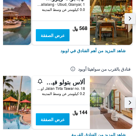
Banjar Sapat, Tegallalang - Ubud, Gianyar, 1, اوبود, إندونيسيا
0.0 كيلومتر عن وسط المدينة
568 ﷼
عرض الصفقة
شاهد المزيد من أهم الفنادق في اوبود
فنادق بالقرب من سواهيتا أوبود
ألاس بتولو فيلا ريزورت آند سبا
Jalan Tirta Tawar no. 18, اوبود, إندونيسيا
0.2 كيلومتر عن وسط المدينة
144 ﷼
عرض الصفقة
شاهد المزيد من الفنادق القريبة