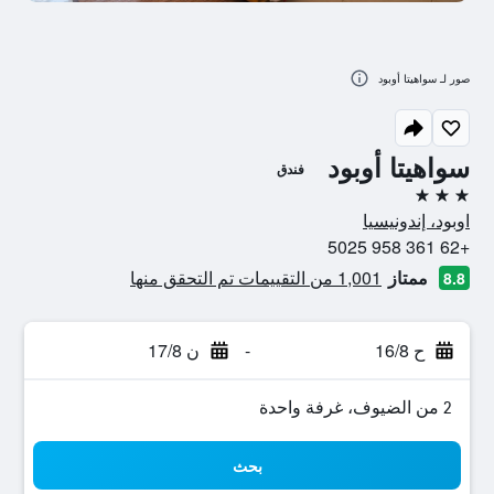
صور لـ سواهيتا أوبود
سواهيتا أوبود
فندق
3 نجوم
اوبود، إندونيسيا
+62 361 958 5025
ممتاز
1,001 من التقييمات تم التحقق منها
8.8
ح 16/8
-
ن 17/8
2 من الضيوف، غرفة واحدة
بحث