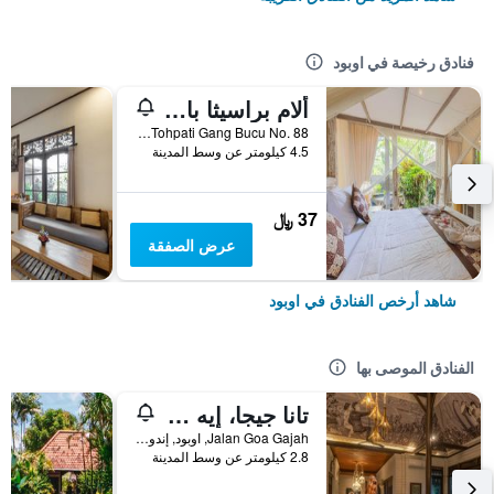
فنادق رخيصة في اوبود
ألام براسيثا بالي أوبود
Banjar Tohpati Gang Bucu No. 88, اوبود, إندونيسيا
4.5 كيلومتر عن وسط المدينة
37 ﷼
عرض الصفقة
شاهد أرخص الفنادق في اوبود
الفنادق الموصى بها
تانا جيجا، إيه ريزورت باي هاديبرانا
Jalan Goa Gajah, اوبود, إندونيسيا
2.8 كيلومتر عن وسط المدينة