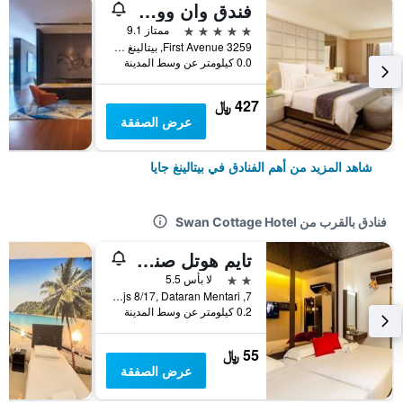
فندق وان وورلد
5 نجوم
ممتاز 9.1
3259 First Avenue, بيتالينغ جايا, ماليزيا
0.0 كيلومتر عن وسط المدينة
427 ﷼
عرض الصفقة
شاهد المزيد من أهم الفنادق في بيتالينغ جايا
فنادق بالقرب من Swan Cottage Hotel
تايم هوتل صنواي
2 نجمتين
لا بأس 5.5
7, Jalan Pjs 8/17, Dataran Mentari, بيتالينغ جايا, ماليزيا
0.2 كيلومتر عن وسط المدينة
55 ﷼
عرض الصفقة