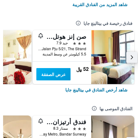
شاهد المزيد من الفنادق القريبة
فنادق رخيصة في بيتالينغ جايا
صن إنز هوتل كوتا دامانسارا
3 نجوم
جيد 7.9
2A Jalan Pju 5/21, The Strand, بيتالينغ جايا, ماليزيا
5.5 كيلومتر عن وسط المدينة
52 ﷼
عرض الصفقة
شاهد أرخص الفنادق في بيتالينغ جايا
الفنادق الموصى بها
فندق أرتيزان إكو
3 نجوم
ممتاز 8.3
No. 37-1, 37-2 & 37-3 Jalan Pjs 11/28B, Sunway Metro, Bandar Sunway, بيتالينغ جايا, ماليزيا