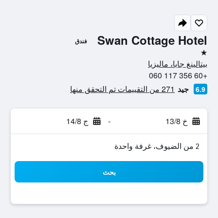
Swan Cottage Hotel
فندق
نجمة واحدة
بيتالينغ جايا، ماليزيا
+60 356 117 060
جيد
271 من التقييمات تم التحقق منها
6.9
خ 13/8
-
ج 14/8
2 من الضيوف، غرفة واحدة
بحث