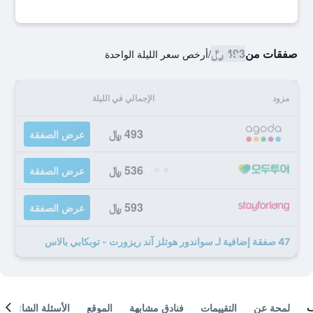
صفقات من
493 ﷼
/
أرخص سعر الليلة الواحدة
مزود
الإجمالي في الليلة
493 ﷼
عرض الصفقة
536 ﷼
عرض الصفقة
593 ﷼
عرض الصفقة
47 صفقة إضافية لـ سواندور هوتلز آند ريزورت - توبكابي بالاس
لمحة عن
التقييمات
فنادق مشابهة
الموقع
الأسئلة الشائعة