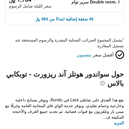
Double room، 1 سرير توأم
سعر الليلة شامل الرسوم
45 صفقة إضافية ابتداءً من 493 ﷼
*
يشمل المجموع الضرائب المحلية المقدرة والرسوم المستحقة عند
تسجيل المغادرة.
أفضل سعر
مضمون
حول سواندور هوتلز آند ريزورت - توبكابي
بالاس
يقع هذا الفندق على شاطئ Lara في Kundu، ويوفر مسابح داخلية
وخارجية وحمام تقليدي. ويوفر خدمة الواي فاي المجانية العامة وغرفًا مع
ميني بار وتلفزيون مع قنوات فضائية. تم تجديد جميع الغرف والأجنحة
المكيفة ف...
المزيد