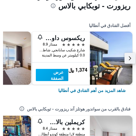
ريزورت - توبكابي بالاس
أفضل الفنادق في أنطاليا
ريكسوس داون تاون أنطاليا - الوصول إلى أرض الأساطير
5 نجوم
ممتاز 8.9
شارع شكيب سابانجي, شاطئ كونيالتي, أنطاليا, تركيا
0.0 كيلومتر عن وسط المدينة
1,374 ﷼
عرض
الصفقة
شاهد المزيد من أهم الفنادق في أنطاليا
فنادق بالقرب من سواندور هوتلز آند ريزورت - توبكابي بالاس
كريملين بالاس - شامامل جميع الخدمات
5 نجوم
ممتاز 8.4
منطقة لارا منطقة كوندو أنطاليا, أنطاليا, تركيا