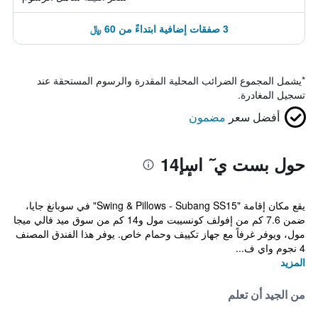
3 صفقات إضافية ابتداءً من 60 ﷼
*
يشمل المجموع الضرائب المحلية المقدرة والرسوم المستحقة عند
تسجيل المغادرة.
أفضل سعر
مضمون
حول بست ي ٓ اسٕإ14
يقع مكان إقامة "Swing & Pillows - Subang SS15" في سوبانغ جايا،
ضمن 7.6 كم من إفولف كونسيبت مول و14 كم من سوق ميد فالي ميجا
مول، ويوفر غرفاً مع جهاز تكييف وحمام خاص. يوفر هذا الفندق المصنف
4 نجوم واي ف...
المزيد
من الجيد أن تعلم