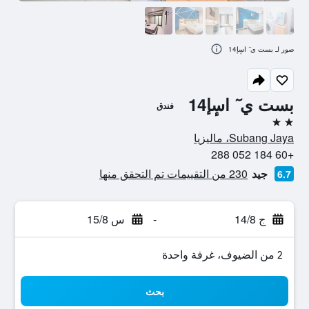
صور لـ بست ي ٓ اسٕإ14
بست ي ٓ اسٕإ14
فندق
2 نجمتين
Subang Jaya، ماليزيا
+60 184 052 288
جيد
230 من التقييمات تم التحقق منها
6.7
ج 14/8
-
س 15/8
2 من الضيوف، غرفة واحدة
بحث