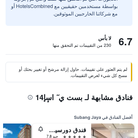
بواسطة مستخدمين حقيقيين مع HotelsCombined أو
مع شركائنا الخارجيين الموثوقين.
6.7
لا بأس
230 من التقييمات تم التحقق منها
لم يتم العثور على تقييمات. حاول إزالة مرشح أو تغيير بحثك أو
مسح كل شيء لعرض التقييمات.
فنادق مشابهة لـ بست ي ٓ اسٕإ14
أفضل الفنادق في Subang Jaya
فندق دورسيت غراند سوبانغ
5 نجوم
جيد 7.8