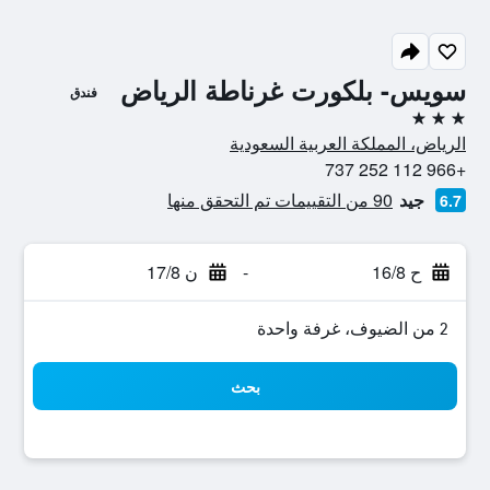
سويس- بلكورت غرناطة الرياض
فندق
3 نجوم
الرياض، المملكة العربية السعودية
+966 112 252 737
جيد
90 من التقييمات تم التحقق منها
6.7
ح 16/8
-
ن 17/8
2 من الضيوف، غرفة واحدة
بحث