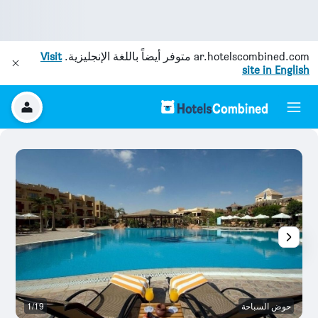
ar.hotelscombined.com
متوفر أيضاً باللغة الإنجليزية.
Visit
site in English
حوض السباحة
1/19
غر