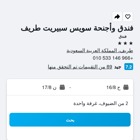
فندق وأجنحة سويس سبيريت طريف
فندق
3 نجوم
طريف‎، المملكة العربية السعودية
+966 146 533 010
جيد
89 من التقييمات تم التحقق منها
7.2
ح 16/8
-
ن 17/8
2 من الضيوف، غرفة واحدة
بحث