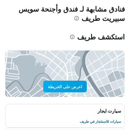
فنادق مشابهة لـ فندق وأجنحة سويس
سبيريت طريف
استكشف طريف‎
اعرض على الخريطة
سيارت ايجار
سيارات للاستئجار في طريف‎