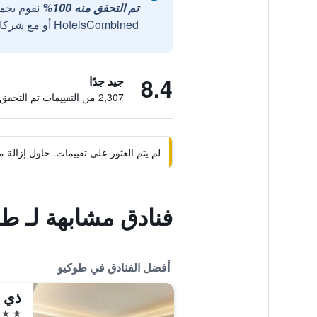
تم التحقق منه 100%
نقوم بجم
HotelsCombined أو مع شركائنا الخارجيين الموثوقين.
8.4
جيد جدًا
2,307 من التقييمات تم التحقق منها
لم يتم العثور على تقييمات. حاول إزال
فنادق مشابهة لـ طو
أفضل الفنادق في طوكيو
ذي أ
5 نجوم