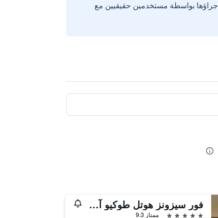
إجراؤها بواسطة مستخدمين حقيقيين مع
فور سيزونز هوتل طوكيو آت مارونوتشي
5 نجوم
ممتاز 9.3