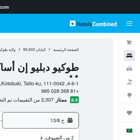
.com
رحلات طيران
الصفحة الرئيسية
اليابان
95,503
ولاية طوكي
فنادق
طوكيو دبليو إن أساك
سيارات
2 نجمتين
حزم العروض
4-6-1, Kotobuki, Taito-ku, 111-0042, طوكيو, ولاية طوكيو, اليابان
+81 368 028 985
استكشاف
ممتاز
2,307 من التقييمات تم التحقق منها
8.4
رحلات
خ 13/8
-
العَرَبِيَّة
2 من الضيوف، غرفة واحدة