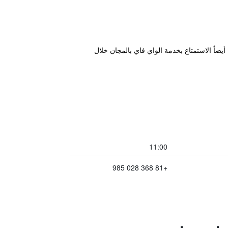
عد مسافة قريبة مشياً من الأماكن الجاذبة للسياح، منها: Asakusa. يمكن للنزلاء أيضاً الاستمتاع بخدمة الواي فاي بالمجان خلال
11:00
+81 368 028 985