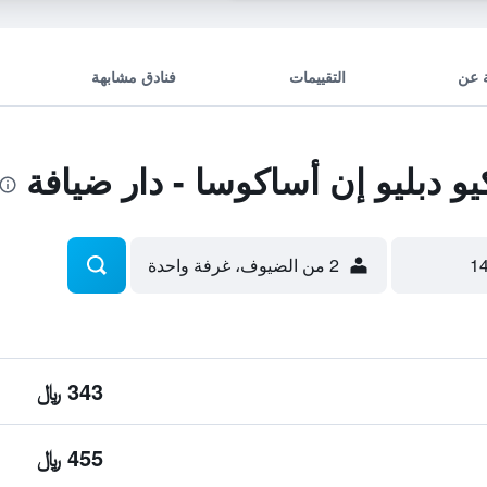
 عن
التقييمات
فنادق مشابهة
دبليو إن أساكوسا - دار ضيافة
2 من الضيوف، غرفة واحدة
343 ﷼
455 ﷼