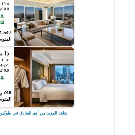
2-10-4 Toranomon, Minato-ku, طوكيو, 
0.0 كيلومتر عن وسط المدينة
1,547 ﷼
المتوس
5 نجوم
4-8-1 Shibakoen Minato-ku, طوكيو, اليابان
0.0 كيلومتر عن وسط المدينة
749 ﷼
المتوس
شاهد المزيد من أهم الفنادق في طوكيو