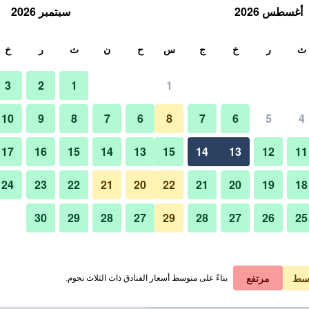
أغسطس 2026
سبتمبر 2026
ث
ث
ر
خ
ج
س
ح
ن
ث
ر
خ
3
2
1
1
لة الواحدة
10
9
8
7
6
8
7
6
5
4
آخر
لي في الليلة
17
16
15
14
13
15
14
13
12
11
 ﷼
عرض الصفقة
24
23
22
21
20
22
21
20
19
18
30
29
28
27
29
28
27
26
25
صور لـ طوكيو دبليو إن أساكوسا - دا
 ﷼
عرض الصفقة
 ﷼
عرض الصفقة
سط
مرتفع
بناءً على متوسط أسعار الفنادق ذات الثلاث نجوم.