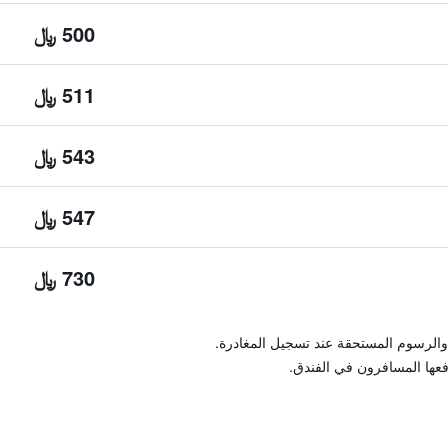
500 ﷼
511 ﷼
543 ﷼
547 ﷼
730 ﷼
والرسوم المستحقة عند تسجيل المغادرة.
فعها المسافرون في الفندق.