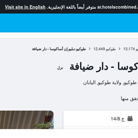
ar.hotelscombined
متوفر أيضاً باللغة الإنجليزية.
Visit site in English
و
13,174
طوكيو
12,449
طوكيو دبليو إن أساكوسا - دار ضيافة
وسا - دار ضيافة
نزل
ج 14/8