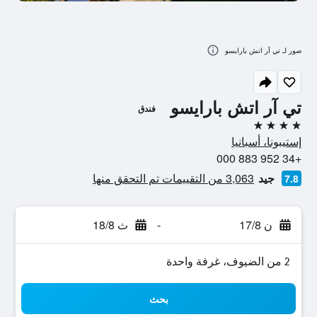
صور لـ تي آر اتش بارايسو
تي آر اتش بارايسو
فندق
4 نجوم
إستيبونا، أسبانيا
+34 952 883 000
جيد
3,063 من التقييمات تم التحقق منها
7.8
ن 17/8
-
ث 18/8
2 من الضيوف، غرفة واحدة
بحث