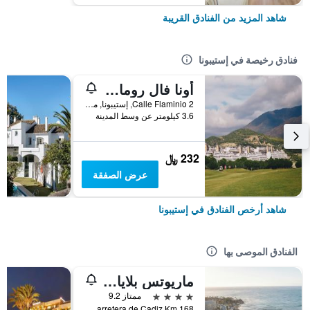
شاهد المزيد من الفنادق القريبة
فنادق رخيصة في إستيبونا
أونا فال رومانو غولف & ريزورت
Calle Flaminio 2, إستيبونا, منطقة أندلوسيا, أسبانيا
3.6 كيلومتر عن وسط المدينة
232 ﷼
عرض الصفقة
شاهد أرخص الفنادق في إستيبونا
الفنادق الموصى بها
ماريوتس بلايا أندالوسا
4 نجوم
ممتاز 9.2
Carretera de Cadiz Km 168, إستيبونا, منطقة أندلوسيا, أسبانيا