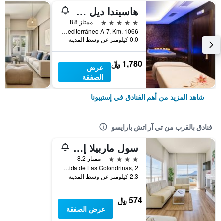
هاسيندا ديل مار ميمبر أوف ميليا كوليكشن
5 نجوم
ممتاز 8.8
Autovía Del Mediterráneo A-7, Km. 1066, إستيبونا, منطقة أندلوسيا, أسبانيا
0.0 كيلومتر عن وسط المدينة
1,780 ﷼
عرض
الصفقة
شاهد المزيد من أهم الفنادق في إستيبونا
فنادق بالقرب من تي آر اتش بارايسو
سول ماربيلا إستيبونا - أتالايا بارك
4 نجوم
ممتاز 8.2
Avenida de Las Golondrinas, 2, إستيبونا, منطقة أندلوسيا, أسبانيا
2.3 كيلومتر عن وسط المدينة
574 ﷼
عرض الصفقة