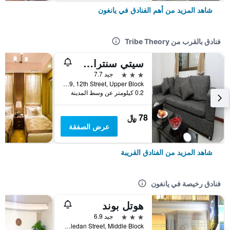
شاهد المزيد من أهم الفنادق في يانغون
فنادق بالقرب من Tribe Theory
سيتي سنترال إن
3 نجوم
جيد 7.7
No. 97-99, 12th Street, Upper Block, يانغون, ميانمار (بورما)
0.2 كيلومتر عن وسط المدينة
78 ﷼
عرض الصفقة
شاهد المزيد من الفنادق القريبة
فنادق رخيصة في يانغون
هوتل بوند
3 نجوم
جيد 6.9
No. 49 Hledan Street, Middle Block, يانغون, ميانمار (بورما)