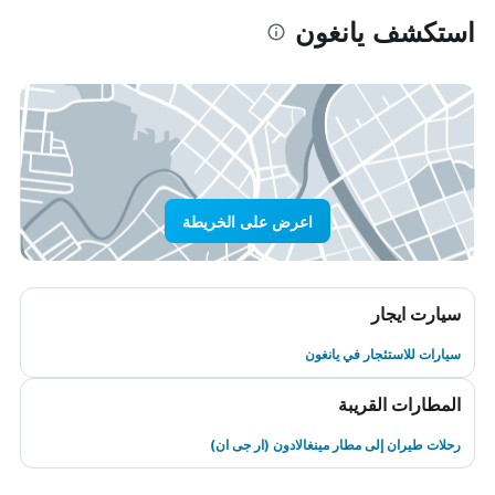
استكشف يانغون
اعرض على الخريطة
سيارت ايجار
سيارات للاستئجار في يانغون
المطارات القريبة
رحلات طيران إلى مطار مينغالادون (ار جى ان)