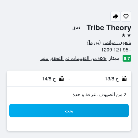
Tribe Theory
فندق
2 نجمتين
يانغون، ميانمار (بورما)
+95 121 1209
ممتاز
629 من التقييمات تم التحقق منها
8.7
خ 13/8
-
ج 14/8
2 من الضيوف، غرفة واحدة
بحث