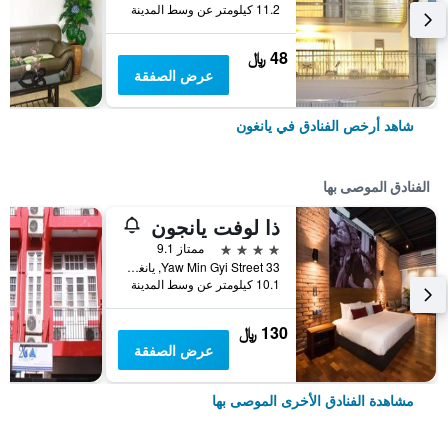
11.2 كيلومتر عن وسط المدينة
48 ﷼
عرض الصفقة
شاهد أرخص الفنادق في يانغون
الفنادق الموصى بها
ذا لوفت يانجون
4 نجوم
ممتاز 9.1
33 Yaw Min Gyi Street, يانغون, ميانمار (بورما)
10.1 كيلومتر عن وسط المدينة
130 ﷼
عرض الصفقة
مشاهدة الفنادق الأخرى الموصى بها