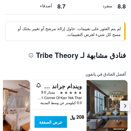
8.7
8.8
منفرد
أصدقاء
لم يتم العثور على تقييمات. حاول إزالة مرشح أو تغيير بحثك أو
مسح كل شيء لعرض التقييمات.
فنادق مشابهة لـ Tribe Theory
أفضل الفنادق في يانغون
ويندام جراند يانجون هوتل
5 نجوم
ممتاز 9.0
No 11 Corner Of Kan Yek Thar, يانغون, ميانمار (بورما)
0.0 كيلومتر عن وسط المدينة
208 ﷼
عرض الصفقة