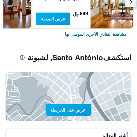
889 ﷼
عرض الصفقة
مشاهدة الفنادق الأخرى الموصى بها
استكشفSanto António, لشبونة
اعرض على الخريطة
أشهر المعالم