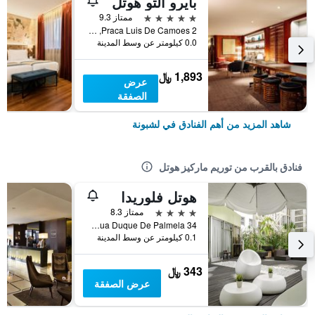
بايرو ألتو هوتل
5 نجوم
ممتاز 9.3
Praca Luis De Camoes 2, لشبونة, محافظة لشبونة, البرتغال
0.0 كيلومتر عن وسط المدينة
1,893 ﷼
عرض
الصفقة
شاهد المزيد من أهم الفنادق في لشبونة
فنادق بالقرب من توريم ماركيز هوتل
هوتل فلوريدا
4 نجوم
ممتاز 8.3
Rua Duque De Palmela 34, لشبونة, محافظة لشبونة, البرتغال
0.1 كيلومتر عن وسط المدينة
343 ﷼
عرض الصفقة