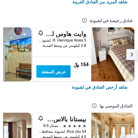
شاهد المزيد من الفنادق القريبة
فنادق رخيصة في لشبونة
وايت هاوس ليزبون هوستل
R. Henrique Alves 5, لشبونة, محافظة لشبونة, البرتغال
2.8 كيلومتر عن وسط المدينة
154 ﷼
عرض الصفقة
شاهد أرخص الفنادق في لشبونة
الفنادق الموصى بها
بيستانا بالاس ليسبوا هوتل آند ناشونال مونومنت - ذا ليدينج هوتلز أوف ذا وورلد
5 نجوم
ممتاز 8.9
Rua Jau 54, لشبونة, محافظة لشبونة, البرتغال
4.5 كيلومتر عن وسط المدينة