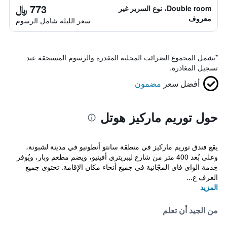
773 ﷼
Double room، نوع السرير غير
معروف
سعر الليلة شامل الرسوم
*
يشمل المجموع الضرائب المحلية المقدرة والرسوم المستحقة عند
تسجيل المغادرة.
أفضل سعر
مضمون
حول توريم ماركيز هوتل
يقع فندق توريم ماركيز في منطقة سانتو أنطونيو في مدينة لشبونة،
وعلى بُعد 400 متر من شارع ليبريتري أفينيو، ويضم مطعم وبار، ويُوفر
خِدمة الواي فاي المجّانية في جميع أنحاء مكان الإقامة. تحتوي جميع
الغرف ع...
المزيد
من الجيد أن تعلم