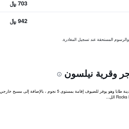
703 ﷼
942 ﷼
والرسوم المستحقة عند تسجيل المغادرة.
ر وقرية نيلسون
يقع منتجع هيلتون طابا وقرية نيلسون في مدينة طابا وهو يوفر للضيو