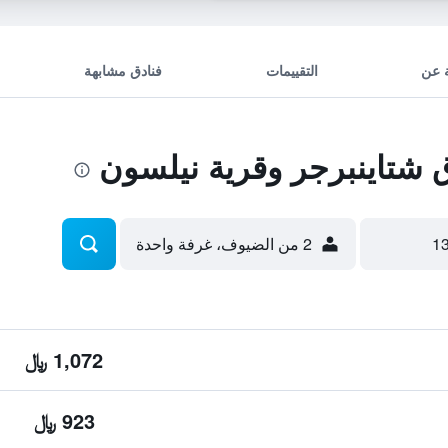
 عن
التقييمات
فنادق مشابهة
شتاينبرجر وقرية نيلسون
2 من الضيوف، غرفة واحدة
1,072 ﷼
923 ﷼