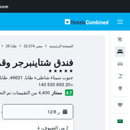
.com
رحلات طيران
الصفحة الرئيسية
مصر
22,374
طابا
26
فنادق
فندق شتاينبرجر وق
سيارات
5 نجوم
حزم العروض
جنوب سيناء شاطىء طابا, 46621, طابا, محافظة جنوب سيناء, مصر
+20 693 530 140
استكشاف
ممتاز
4,400 من التقييمات تم التحقق منها
9.7
رحلات
ر 12/8
-
العَرَبِيَّة
2 من الضيوف، غرفة واحدة