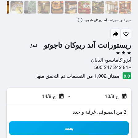
صور لـ ريستورانت آند ريوكان تاجوتو
ريستورانت آند ريوكان تاجوتو
فندق
3 نجوم
أيزواكاماتسو، اليابان
+81 242 247 500
ممتاز
1,002 من التقييمات تم التحقق منها
9.0
خ 13/8
-
ج 14/8
2 من الضيوف، غرفة واحدة
بحث