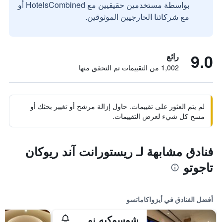
بواسطة مستخدمين حقيقيين مع HotelsCombined أو
مع شركائنا الخارجيين الموثوقين.
9.0
رائع
1,002 من التقييمات تم التحقق منها
لم يتم العثور على تقييمات. حاول إزالة مرشح أو تغيير بحثك أو
مسح كل شيء لعرض التقييمات.
فنادق مشابهة لـ ريستورانت آند ريوكان
تاجوتو
أفضل الفنادق في أيزواكاماتسو
شوسوكيه نو يادو تاكينويو