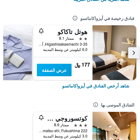
فنادق رخيصة في أيزواكاماتسو
هوتل تاكاكو
2 نجمتين
ممتاز 8.1
3-35 Higashisakaemachi, أيزواكاماتسو, اليابان
6.0 كيلومتر عن وسط المدينة
177 ﷼
عرض الصفقة
شاهد أرخص الفنادق في أيزواكاماتسو
الفنادق الموصى بها
كوتسوروجي جوكز شينتاكي
3 نجوم
ممتاز 8.9
222 Kawamukai; Yumoto; Higashiyama-machi; Aizuwakamatsu-shi; Fukushima, أيزواكاماتسو, اليابان
3.0 كيلومتر عن وسط المدينة