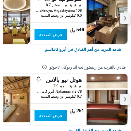
4 نجوم
ممتاز 8.7
108 Takinoyu, Higashiyama, أيزواكاماتسو, اليابان
0.0 كيلومتر عن وسط المدينة
546 ﷼
عرض الصفقة
شاهد المزيد من أهم الفنادق في أيزواكاماتسو
فنادق بالقرب من ريستورانت آند ريوكان تاجوتو
هوتل نيو بالاس
3 نجوم
جيد 7.9
2-78 Nakamachi, أيزواكاماتسو, اليابان
0.7 كيلومتر عن وسط المدينة
251 ﷼
عرض الصفقة
شاهد المزيد من الفنادق القريبة