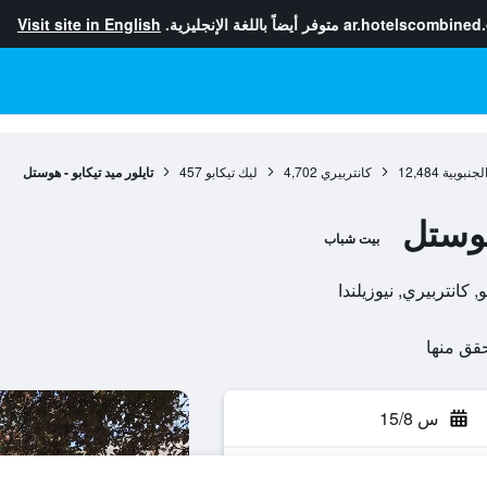
ar.hotelscombined
متوفر أيضاً باللغة الإنجليزية.
Visit site in English
لجنبوبية
12,484
كانتربيري
4,702
ليك تيكابو
457
تايلور ميد تيكابو - هوستل
هوستل
بيت شباب
س 15/8