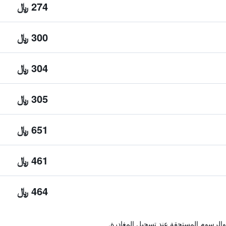
274 ﷼
300 ﷼
304 ﷼
305 ﷼
651 ﷼
461 ﷼
464 ﷼
والرسوم المستحقة عند تسجيل المغادرة.