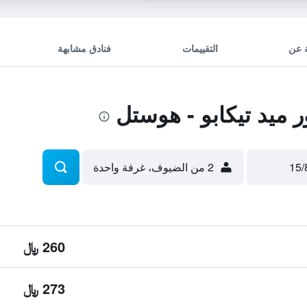
 عن
التقييمات
فنادق مشابهة
 ميد تيكابو - هوستل
2 من الضيوف، غرفة واحدة
260 ﷼
273 ﷼