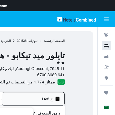
.com
رحلات طيران
الصفحة الرئيسية
نيوزيلندا
30,538
الجزيرة ا
فنادق
تايلور ميد تيكابو - 
سيارات
2 نجمتين
حزم العروض
11 Aorangi Crescent, 7945, ليك تيكابو, كانتربيري, نيوزيلندا
+64 3680 6700
استكشاف
ممتاز
1,774 من التقييمات تم التحقق منها
8.3
رحلات
ج 14/8
-
العَرَبِيَّة
2 من الضيوف، غرفة واحدة