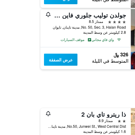
جولدن توليب جلوري فاين هوتل
4 نجوم
ممتاز 8.5
No. 50, Sec. 3, Haian Road, مدينة تاينان, تايوان
2.8 كيلومتر عن وسط المدينة
واي فاي مجاني
موقف السيارات
326 ﷼
عرض الصفقة
المتوسط في الليلة
ذا ريترو تاي بان 2
2 نجمتين
ممتاز 8.9
No.50, Junwei St., West Central Dist, مدينة تاينان, تايوان
1.6 كيلومتر عن وسط المدينة