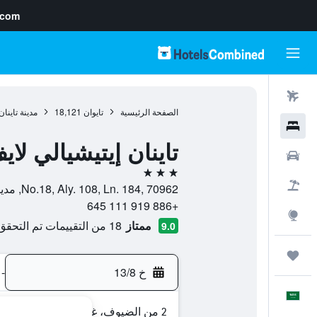
.com
رحلات طيران
الصفحة الرئيسية
تايوان
18,121
مدينة تاينان
فنادق
تاينان إيتيشيالي لاي
سيارات
3 نجوم
حزم العروض
No.18, Aly. 108, Ln. 184, 70962, مدينة تاينان, Tainan, تايوان
+886 919 111 645
استكشاف
ممتاز
18 من التقييمات تم التحقق منها
9.0
رحلات
خ 13/8
-
العَرَبِيَّة
2 من الضيوف، غرفة واحدة