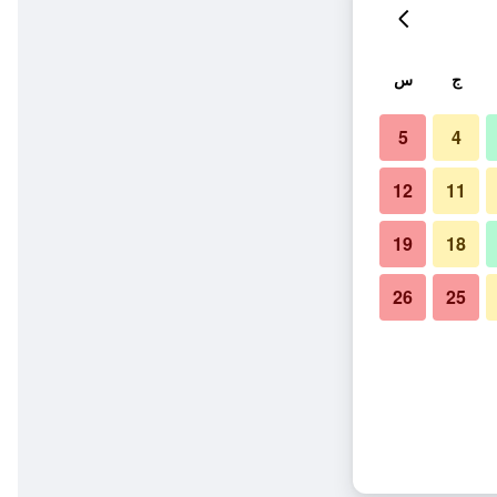
ج
س
5
4
12
11
19
18
26
25