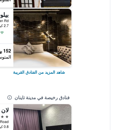
بيل
 Lin'an Rd
2.7 كيلومتر عن وسط المدينة
152 ﷼
المتوس
شاهد المزيد من الفنادق القريبة
فنادق رخيصة في مدينة تاينان
لان 
3 نجوم
ggong Road
0.8 كيلومتر عن وسط المدينة