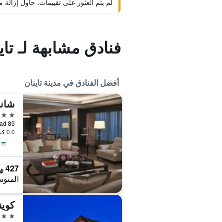
لم يتم العثور على تقييمات. حاول إزال
فنادق مشابهة لـ تاي
أفضل الفنادق في مدينة تاينان
شانج
5 نجوم
0.0 كيلومتر عن وسط المدينة
427 ﷼
المتوس
كوين
5 نجوم