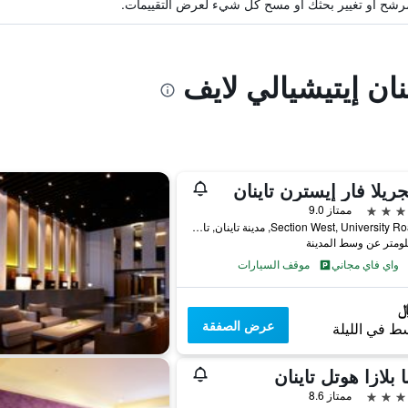
ة مرشح أو تغيير بحثك أو مسح كل شيء لعرض التقييمات.
نان إيتيشيالي لايف
ريلا فار إيسترن تاينان
ممتاز 9.0
89 Section West, University Road, مدينة تاينان, تايوان
واي فاي مجاني
موقف السيارات
عرض الصفقة
ط في الليلة
ا بلازا هوتل تاينان
ممتاز 8.6