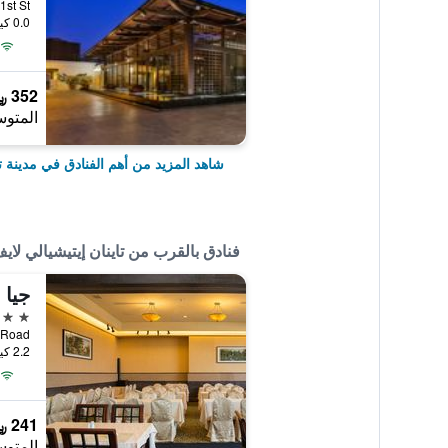
ngan 1st St
0.0 كيلومتر عن وسط المدينة
352 ﷼
المتوس
شاهد المزيد من أهم الفنادق في مدينة تا
فنادق بالقرب من تاينان إيتيشيالي لاي
جيا 
3 نجوم
aian Road
2.2 كيلومتر عن وسط المدينة
241 ﷼
المتوس