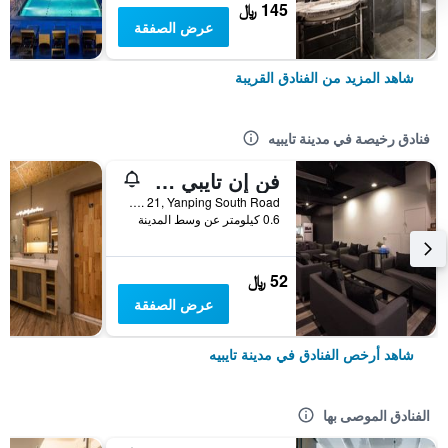
145 ﷼
عرض الصفقة
شاهد المزيد من الفنادق القريبة
فنادق رخيصة في مدينة تايبيه
فن إن تايبي هوستل
2F, No. 21, Yanping South Road, مدينة تايبيه, تايوان
0.6 كيلومتر عن وسط المدينة
52 ﷼
عرض الصفقة
شاهد أرخص الفنادق في مدينة تايبيه
الفنادق الموصى بها