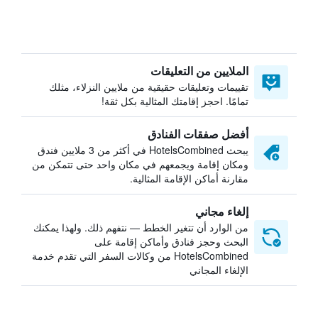
الملايين من التعليقات
تقييمات وتعليقات حقيقية من ملايين النزلاء، مثلك
تمامًا. احجز إقامتك المثالية بكل ثقة!
أفضل صفقات الفنادق
يبحث HotelsCombined في أكثر من 3 ملايين فندق
ومكان إقامة ويجمعهم في مكان واحد حتى تتمكن من
مقارنة أماكن الإقامة المثالية.
إلغاء مجاني
من الوارد أن تتغير الخطط — نتفهم ذلك. ولهذا يمكنك
البحث وحجز فنادق وأماكن إقامة على
HotelsCombined من وكالات السفر التي تقدم خدمة
الإلغاء المجاني