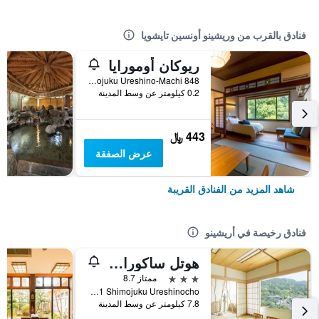
فنادق بالقرب من وريشينو أونسين تايشويا
ريوكان أومورايا
848 Shimojuku Ureshino-Machi, أريشينو, اليابان
0.2 كيلومتر عن وسط المدينة
443 ﷼
عرض الصفقة
شاهد المزيد من الفنادق القريبة
فنادق رخيصة في أريشينو
هوتل ساكورا أوريشينو
3 نجوم
ممتاز 8.7
Otsu 1021 Shimojuku Ureshinocho, أريشينو, اليابان
7.8 كيلومتر عن وسط المدينة