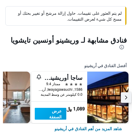
لم يتم العثور على تقييمات. حاول إزالة مرشح أو تغيير بحثك أو
مسح كل شيء لعرض التقييمات.
فنادق مشابهة لـ وريشينو أونسين تايشويا
أفضل الفنادق في أريشينو
ساجا أوريشينو سبا شيباسانسو
4 نجوم
ممتاز 9.4
1586, Iwayagawauchi, أريشينو, اليابان
0.0 كيلومتر عن وسط المدينة
1,089 ﷼
عرض
الصفقة
شاهد المزيد من أهم الفنادق في أريشينو