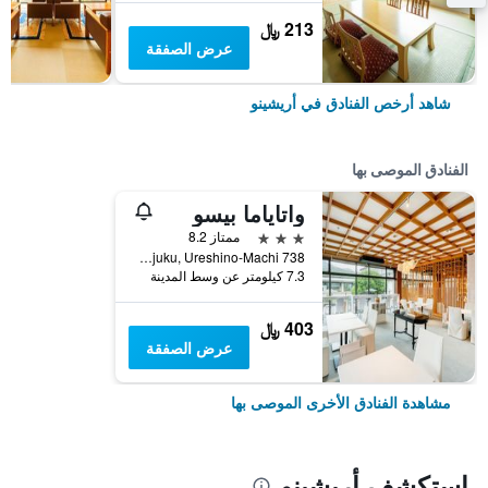
213 ﷼
عرض الصفقة
شاهد أرخص الفنادق في أريشينو
الفنادق الموصى بها
واتاياما بيسو
3 نجوم
ممتاز 8.2
738 Shimojuku, Ureshino-Machi, أريشينو, اليابان
7.3 كيلومتر عن وسط المدينة
403 ﷼
عرض الصفقة
مشاهدة الفنادق الأخرى الموصى بها
استكشف أريشينو