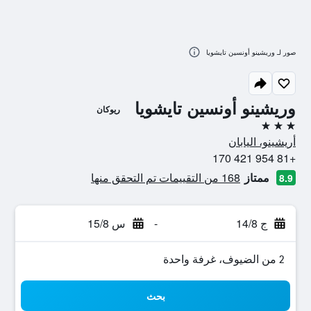
صور لـ وريشينو أونسين تايشويا
وريشينو أونسين تايشويا
ريوكان
3 نجوم
أريشينو، اليابان
+81 954 421 170
ممتاز
168 من التقييمات تم التحقق منها
8.9
ج 14/8
-
س 15/8
2 من الضيوف، غرفة واحدة
بحث