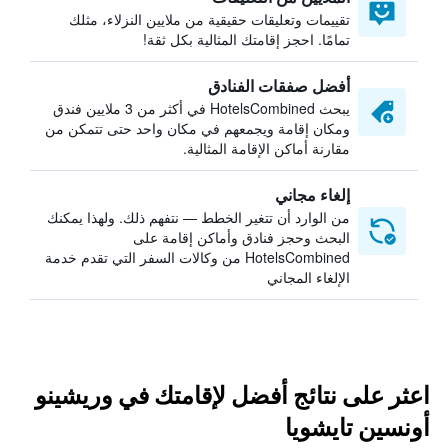
تقييمات وتعليقات حقيقية من ملايين النزلاء، مثلك
تمامًا. احجز إقامتك المثالية بكل ثقة!
أفضل صفقات الفنادق
يبحث HotelsCombined في أكثر من 3 ملايين فندق
ومكان إقامة ويجمعهم في مكان واحد حتى تتمكن من
مقارنة أماكن الإقامة المثالية.
إلغاء مجاني
من الوارد أن تتغير الخطط — نتفهم ذلك. ولهذا يمكنك
البحث وحجز فنادق وأماكن إقامة على
HotelsCombined من وكالات السفر التي تقدم خدمة
الإلغاء المجاني
اعثر على نتائج أفضل لإقامتك في وريشينو
أونسين تايشويا