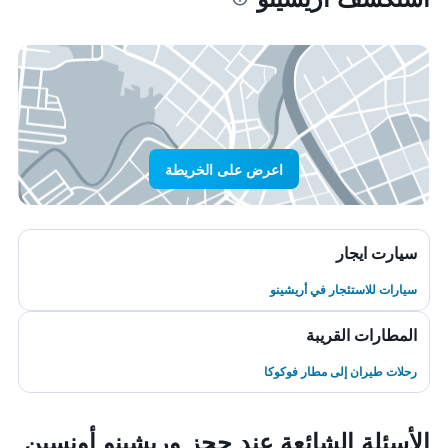
اعرض على الخريطة
سيارت ايجار
سيارات للاستئجار في أريشينو
المطارات القريبة
رحلات طيران إلى مطار فوكوكا
الأسئلة الشائعة عند حجز وريشينو أونسين