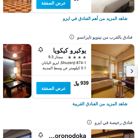
عرض الصفقة
شاهد المزيد من أهم الفنادق في ايزو
فنادق بالقرب من نينويو تايزانسو
يوكيرو كيكويا
4 نجوم
ممتاز 9.3
874-1 Shuzenji, ايزو, اليابان
0.1 كيلومتر عن وسط المدينة
939 ﷼
عرض الصفقة
شاهد المزيد من الفنادق القريبة
فنادق رخيصة في ايزو
Kokoronodoka