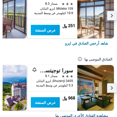
3 نجوم
ممتاز 8.3
Midaka 109, ايزو, اليابان
19.9 كيلومتر عن وسط المدينة
251 ﷼
عرض الصفقة
شاهد أرخص الفنادق في ايزو
الفنادق الموصى بها
سورا توجيتسوسو كينريو
3 نجوم
ممتاز 9.1
Shuzenji 3455, ايزو, اليابان
5.3 كيلومتر عن وسط المدينة
968 ﷼
عرض الصفقة
مشاهدة الفنادق الأخرى الموصى بها