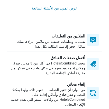
عرض المزيد من الأسئلة الشائعة
الملايين من التعليقات
تقييمات وتعليقات حقيقية من ملايين النزلاء، مثلك
تمامًا. احجز إقامتك المثالية بكل ثقة!
أفضل صفقات الفنادق
يبحث HotelsCombined في أكثر من 3 ملايين فندق
ومكان إقامة ويجمعهم في مكان واحد حتى تتمكن من
مقارنة أماكن الإقامة المثالية.
إلغاء مجاني
من الوارد أن تتغير الخطط — نتفهم ذلك. ولهذا يمكنك
البحث وحجز فنادق وأماكن إقامة على
HotelsCombined من وكالات السفر التي تقدم خدمة
الإلغاء المجاني