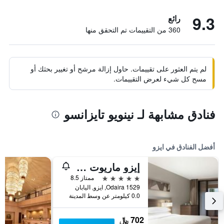
9.3
رائع
360 من التقييمات تم التحقق منها
لم يتم العثور على تقييمات. حاول إزالة مرشح أو تغيير بحثك أو
مسح كل شيء لعرض التقييمات.
فنادق مشابهة لـ نينويو تايزانسو
أفضل الفنادق في ايزو
إيزو ماريوت هوتل شوزينجي
5 نجوم
ممتاز 8.5
1529 Odaira, ايزو, اليابان
0.0 كيلومتر عن وسط المدينة
702 ﷼