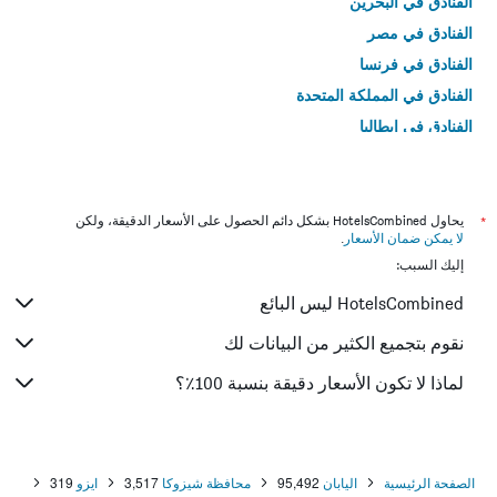
الفنادق في البحرين
الفنادق في مصر
الفنادق في فرنسا
الفنادق في المملكة المتحدة
الفنادق في إيطاليا
الفنادق في تايلاند
*
يحاول HotelsCombined بشكل دائم الحصول على الأسعار الدقيقة، ولكن
لا يمكن ضمان الأسعار
.
إليك السبب:
HotelsCombined ليس البائع
نقوم بتجميع الكثير من البيانات لك
لماذا لا تكون الأسعار دقيقة بنسبة 100٪؟
الصفحة الرئيسية
اليابان
95,492
محافظة شيزوكا
3,517
ايزو
319