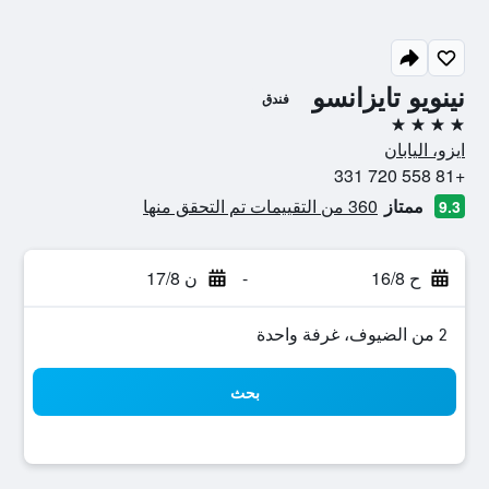
نينويو تايزانسو
فندق
4 نجوم
ايزو، اليابان
+81 558 720 331
ممتاز
360 من التقييمات تم التحقق منها
9.3
ح 16/8
-
ن 17/8
2 من الضيوف، غرفة واحدة
بحث