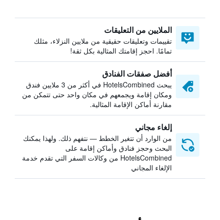
الملايين من التعليقات
تقييمات وتعليقات حقيقية من ملايين النزلاء، مثلك
تمامًا. احجز إقامتك المثالية بكل ثقة!
أفضل صفقات الفنادق
يبحث HotelsCombined في أكثر من 3 ملايين فندق
ومكان إقامة ويجمعهم في مكان واحد حتى تتمكن من
مقارنة أماكن الإقامة المثالية.
إلغاء مجاني
من الوارد أن تتغير الخطط — نتفهم ذلك. ولهذا يمكنك
البحث وحجز فنادق وأماكن إقامة على
HotelsCombined من وكالات السفر التي تقدم خدمة
الإلغاء المجاني