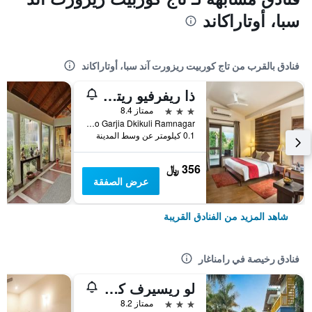
سبا، أوتاراكاند
فنادق بالقرب من تاج كوربيت ريزورت آند سبا، أوتاراكاند
ذا ريفرفيو ريتريت، كوربيت
3 نجوم
ممتاز 8.4
Zero Garjia Dkikuli Ramnagar, رامناغار, الهند
0.1 كيلومتر عن وسط المدينة
356 ﷼
عرض الصفقة
شاهد المزيد من الفنادق القريبة
فنادق رخيصة في رامناغار
لو ريسيرف كوربيت
3 نجوم
ممتاز 8.2