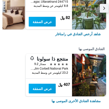
Dhikuli, Uttarakhand, Ramnagar, Uttarakhand 244715, India Dhikuli, Uttarakhand, Ramnagar, Uttarakhand 244715, رامناغار, الهند
8.8 كيلومتر عن وسط المدينة
82 ﷼
عرض الصفقة
شاهد أرخص الفنادق في رامناغار
الفنادق الموصى بها
منتجع ذا سولونا
5 نجوم
ممتاز 9.2
Marchula,Jim Corbett National Park, رامناغار, الهند
23.2 كيلومتر عن وسط المدينة
407 ﷼
عرض الصفقة
مشاهدة الفنادق الأخرى الموصى بها