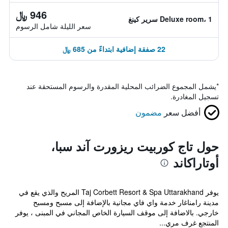
946 ﷼
Deluxe room، 1 سرير كينغ
سعر الليلة شامل الرسوم
22 صفقة إضافية ابتداءً من 685 ﷼
*
يشمل المجموع الضرائب المحلية المقدرة والرسوم المستحقة عند
تسجيل المغادرة.
أفضل سعر
مضمون
حول تاج كوربيت ريزورت آند سبا،
أوتاراكاند
يوفر Taj Corbett Resort & Spa Uttarakhand المريح والذي يقع في
مدينة رامناغار خدمة واي فاي مجانية بالإضافة إلى مسبح ومسبح
خارجي. بالاضافة إلى موقف السيارة الخاص المجاني في المبنى ، يوفر
المنتجع غرف مري...