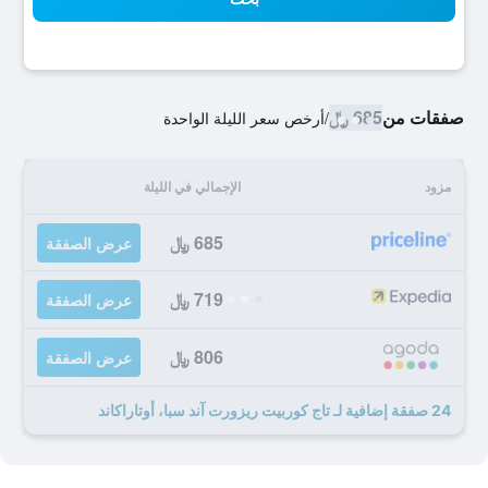
صفقات من
685 ﷼
/
أرخص سعر الليلة الواحدة
مزود
الإجمالي في الليلة
685 ﷼
عرض الصفقة
719 ﷼
عرض الصفقة
806 ﷼
عرض الصفقة
24 صفقة إضافية لـ تاج كوربيت ريزورت آند سبا، أوتاراكاند