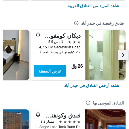
شاهد المزيد من الفنادق القريبة
فنادق رخيصة في حيدر أباد
ديكان كومفورتس
3 نجوم
لا بأس 5.9
No. 5-9-19/14, 15 Old Secretariat Road, حيدر أباد, الهند
2.7 كيلومتر عن وسط المدينة
26 ﷼
عرض الصفقة
شاهد أرخص الفنادق في حيدر أباد
الفنادق الموصى بها
فندق وكونفنشن سنتر حيدر أباد ماريوت
5 نجوم
ممتاز 8.3
Opp. Hussain Sagar Lake Tank Bund Rd, حيدر أباد, الهند