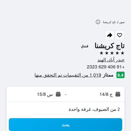
صور لـ تاج كريشنا
تاج كريشنا
فندق
5 نجوم
حيدر أباد، الهند
+91 406 629 2323
ممتاز
1,019 من التقييمات تم التحقق منها
8.4
ج 14/8
-
س 15/8
2 من الضيوف، غرفة واحدة
بحث