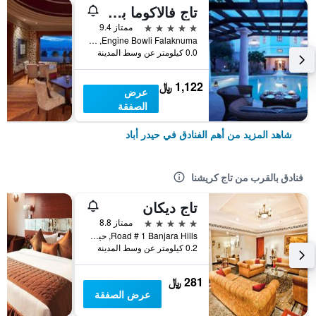
تاج فالاكوما بالاس
5 نجوم
ممتاز 9.4
Engine Bowli Falaknuma, حيدر أباد, الهند
0.0 كيلومتر عن وسط المدينة
1,122 ﷼
عرض
الصفقة
شاهد المزيد من أهم الفنادق في حيدر أباد
فنادق بالقرب من تاج كريشنا
تاج ديكان
5 نجوم
ممتاز 8.8
Road # 1 Banjara Hills, حيدر أباد, الهند
0.2 كيلومتر عن وسط المدينة
281 ﷼
عرض الصفقة