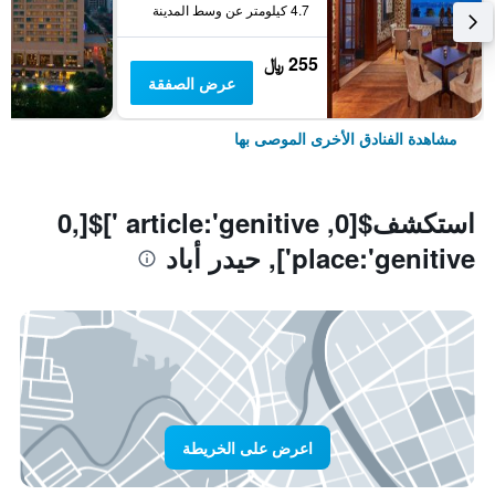
4.7 كيلومتر عن وسط المدينة
255 ﷼
عرض الصفقة
مشاهدة الفنادق الأخرى الموصى بها
استكشف$[0, article:'genitive ']$[0,
place:'genitive'], حيدر أباد
اعرض على الخريطة