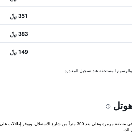
351 ﷼
383 ﷼
149 ﷼
والرسوم المستحقة عند تسجيل المغادرة.
وتل
يقع Endless Hotel Taksim في إسطنبول في منطقة مرمرة وعلى بعد 300 متراً من 
الذ...