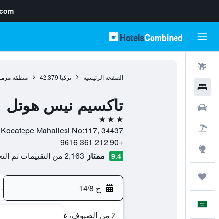
.com
رحلات طيران
الصفحة الرئيسية
تركيا
42,379
منطقة مرمر
فنادق
تاكسيم نيس هوتل
سيارات
3 نجوم
حزم العروض
Feridiye Cad Kocatepe Mahallesi No:117, 34437, اسطنبول, 
+90 212 361 9616
استكشاف
ممتاز
2,163 من التقييمات تم التحقق منها
9.4
رحلات
ج 14/8
-
العَرَبِيَّة
2 من الضيوف، غرفة واحدة