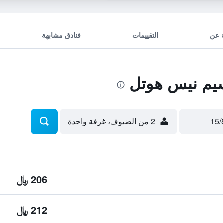
 عن
التقييمات
فنادق مشابهة
يم نيس هوتل
2 من الضيوف، غرفة واحدة
206 ﷼
212 ﷼