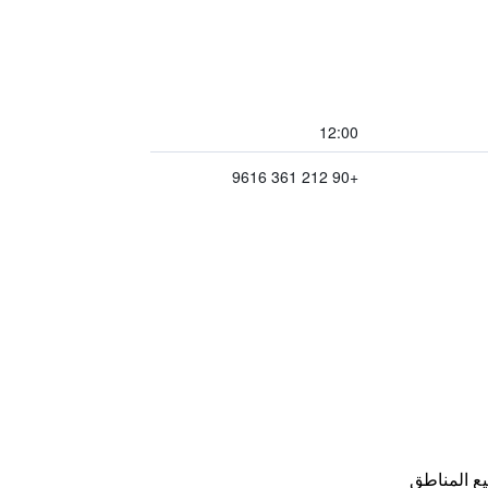
12:00
+90 212 361 9616
ع المناطق