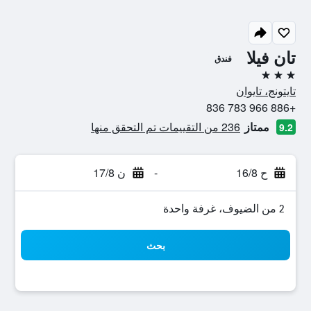
تان فيلا
فندق
3 نجوم
تايتونج، تايوان
+886 966 783 836
ممتاز
236 من التقييمات تم التحقق منها
9.2
ح 16/8
-
ن 17/8
2 من الضيوف، غرفة واحدة
بحث