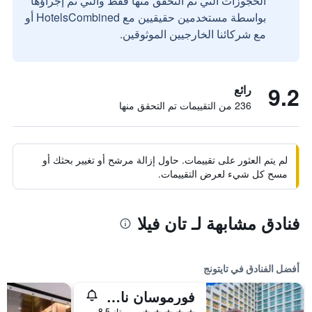
الحجوزات التي تم التحقق منها فقط والتي تم إجراؤها
بواسطة مستخدمين حقيقيين مع HotelsCombined أو
مع شركائنا الخارجيين الموثوقين.
9.2
رائع
236 من التقييمات تم التحقق منها
لم يتم العثور على تقييمات. حاول إزالة مرشح أو تغيير بحثك أو
مسح كل شيء لعرض التقييمات.
فنادق مشابهة لـ تان فيلا
أفضل الفنادق في تايتونج
فورموسان ناروان هوتل آند ريزورت تايتونج
5 نجوم
ممتاز 8.5