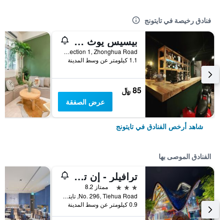
فنادق رخيصة في تايتونج
بيسيس يوث هوستل
NO.290 Section 1, Zhonghua Road, تايتونج, تايوان
1.1 كيلومتر عن وسط المدينة
85 ﷼
عرض الصفقة
شاهد أرخص الفنادق في تايتونج
الفنادق الموصى بها
ترافيلر - إن تيهوا هوتل 2
3 نجوم
ممتاز 8.2
No. 296, Tiehua Road, تايتونج, تايوان
0.9 كيلومتر عن وسط المدينة