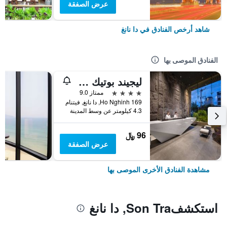
عرض الصفقة
شاهد أرخص الفنادق في دا نانغ
الفنادق الموصى بها
ليجيند بوتيك هوتل
4 نجوم
ممتاز 9.0
169 Ho Nghinh, دا نانغ, فيتنام
4.3 كيلومتر عن وسط المدينة
96 ﷼
عرض الصفقة
مشاهدة الفنادق الأخرى الموصى بها
استكشفSon Tra, دا نانغ