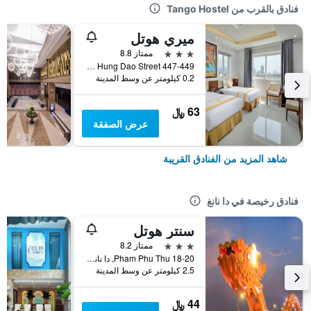
فنادق بالقرب من Tango Hostel
ميري هوتل
3 نجوم
ممتاز 8.8
447-449 Tran Hung Dao Street, دا نانغ, فيتنام
0.2 كيلومتر عن وسط المدينة
63 ﷼
عرض الصفقة
شاهد المزيد من الفنادق القريبة
فنادق رخيصة في دا نانغ
سنتر هوتل
3 نجوم
ممتاز 8.2
18-20 Pham Phu Thu, دا نانغ, فيتنام
2.5 كيلومتر عن وسط المدينة
44 ﷼