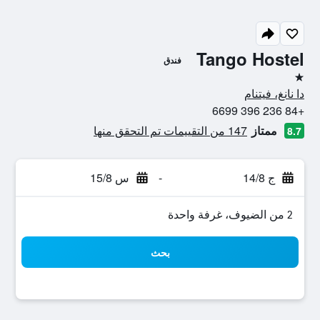
Tango Hostel
فندق
نجمة واحدة
دا نانغ، فيتنام
+84 236 396 6699
ممتاز
147 من التقييمات تم التحقق منها
8.7
ج 14/8
-
س 15/8
2 من الضيوف، غرفة واحدة
بحث