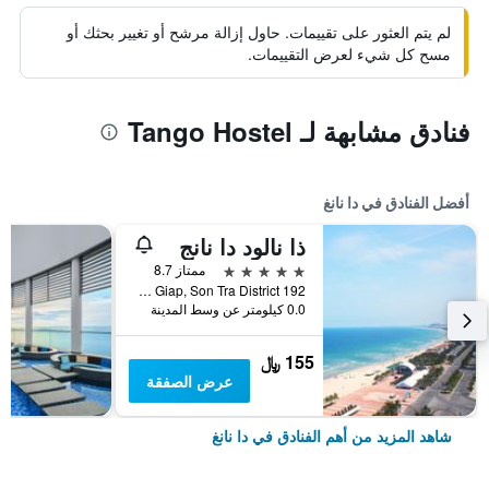
لم يتم العثور على تقييمات. حاول إزالة مرشح أو تغيير بحثك أو
مسح كل شيء لعرض التقييمات.
فنادق مشابهة لـ Tango Hostel
أفضل الفنادق في دا نانغ
ذا نالود دا نانج
5 نجوم
ممتاز 8.7
192 Vo Nguyen Giap, Son Tra District, دا نانغ, فيتنام
0.0 كيلومتر عن وسط المدينة
155 ﷼
عرض الصفقة
شاهد المزيد من أهم الفنادق في دا نانغ