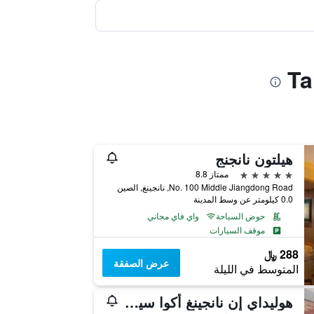
هيلتون نانجنج
5 نجوم
ممتاز 8.8
No. 100 Middle Jiangdong Road, نانجينغ, الصين
0.0 كيلومتر عن وسط المدينة
حوض السباحة
واي فاي مجاني
موقف السيارات
288 ﷼
عرض الصفقة
المتوسط في الليلة
هوليداي إن نانجينغ أكوا سيتي باي آيتش جي