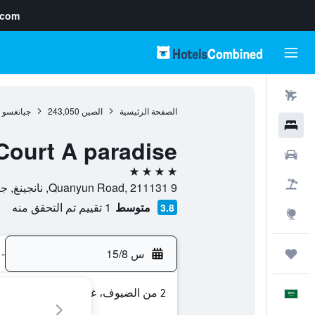
.com
رحلات طيران
الصفحة الرئيسية
الصين
243,050
جيانغسو
فنادق
Court A paradise
سيارات
4 نجوم
حزم العروض
9 Quanyun Road, 211131, نانجينغ, جيانغسو, الصين
متوسط
1 تقييم تم التحقق منه
3.8
استكشاف
س 15/8
-
رحلات
2 من الضيوف، غرفة واحدة
العَرَبِيَّة