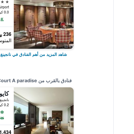
5 نجوم
l Airport
0.0 كيلومتر عن وسط المدينة
236 ﷼
المتوس
شاهد المزيد من أهم الفنادق في نانجينغ
فنادق بالقرب من Tangshan Toyal Court A paradise
كايو
نانجينغ
0.2 كيلومتر عن وسط المدينة
1,434 ﷼