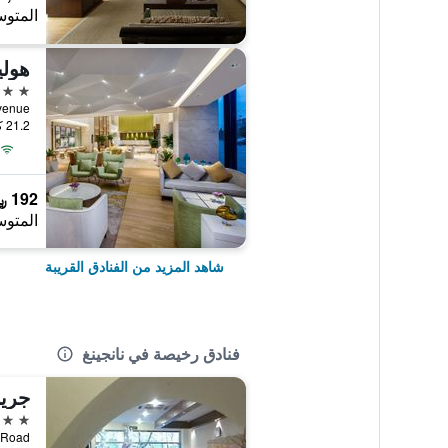
المتوس
4 نجوم
ng Avenue
21.2 كيلومتر عن وسط المدينة
192 ﷼
المتوس
شاهد المزيد من الفنادق القريبة
فنادق رخيصة في نانجينغ
3 نجوم
han Road