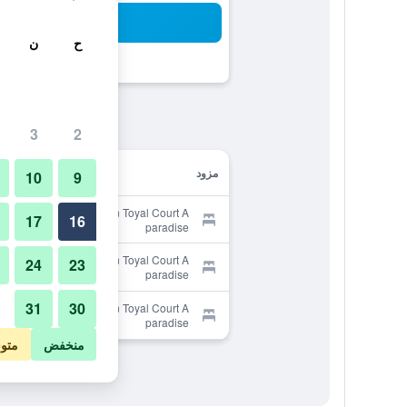
بح
ح
ن
3
2
مزود
10
9
Provider for Tangshan Toyal Court A
17
16
paradise
Provider for Tangshan Toyal Court A
24
23
paradise
31
30
Provider for Tangshan Toyal Court A
paradise
منخفض
متو