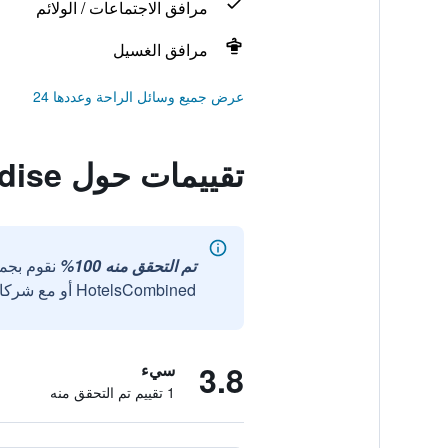
مرافق الاجتماعات / الولائم
مرافق الغسيل
عرض جميع وسائل الراحة وعددها 24
تقييمات حول Tangshan Toyal Court A paradise
تم التحقق منه 100%
نقوم بجم
HotelsCombined أو مع شركائنا الخارجيين الموثوقين.
3.8
سيء
1 تقييم تم التحقق منه