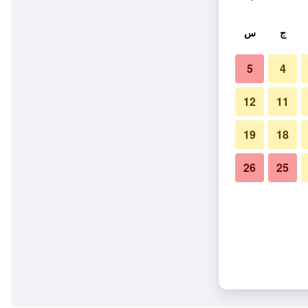
ج
س
5
4
12
11
19
18
26
25