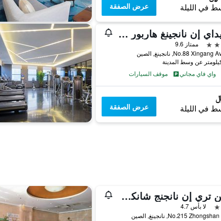
عرض الصفقة
ط في الليلة
هوليداي إن نانجينغ هاربور باي آيتش جي
ممتاز 9.6
No.88 Xinga, نانجينغ, الصين
واي فاي مجاني
موقف السيارات
عرض الصفقة
ط في الليلة
جرين تري إن نانجنج شانكسي رود كلوث سيتي هوتل
لا بأس 4.7
No.215 Zhongs, نانجينغ, الصين