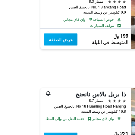
4 نجوم
ممتاز 8.3
No. 1 Jiankang Road, نانجينغ, الصين
0.0 كيلومتر عن وسط المدينة
حوض السباحة
واي فاي مجاني
موقف السيارات
199 ﷼
عرض الصفقة
المتوسط في الليلة
ذا بربل بالاس نانجنج
4 نجوم
ممتاز 8.7
No 18 Huanling Road Nanjing, نانجينغ, الصين
16.8 كيلومتر عن وسط المدينة
واي فاي مجاني
خدمة النقل من وإلى المطار
221 ﷼