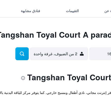
 عن
التقييمات
فنادق مشابهة
2 من الضيوف، غرفة واحدة
 في Jiangning نانجينغ، و يوفر إنترنت مجاني، نادي أطفال ومسبح خارجي. كما يتوفر مركز للياق