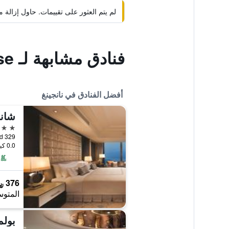
لم يتم العثور على تقييمات. حاول إزال
فنادق مشابهة لـ Tangshan Toyal Court A paradise
أفضل الفنادق في نانجينغ
شانج
5 نجوم
329 Zhongyang Road, نانجينغ, الصين
0.0 كيلومتر عن وسط المدينة
376 ﷼
المتوس
بولم