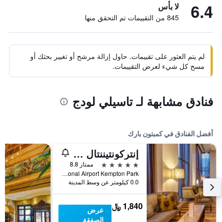
6.4
لا بأس
845 من التقييمات تم التحقق منها
لم يتم العثور على تقييمات. حاول إزالة مرشح أو تغيير بحثك أو
مسح كل شيء لعرض التقييمات.
فنادق مشابهة لـ تاسيلي لودج
أفضل الفنادق في كمبتون بارك
إنتركونتيننتال جوهانسبرج أور تامبو إيربورت هوتِل
5 نجوم
ممتاز 8.8
Opposite Int'l Arrivals Hall,O.R. Tambo International Airport Kempton Park, كمبتون بارك, محافظة غاوتينج, جنوب أفريقيا
0.0 كيلومتر عن وسط المدينة
1,840 ﷼
عرض
الصفقة