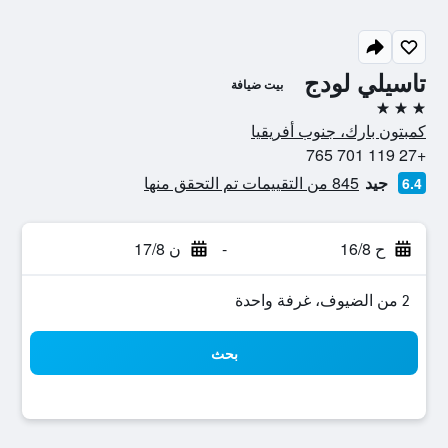
تاسيلي لودج
بيت ضيافة
3 نجوم
كمبتون بارك، جنوب أفريقيا
+27 119 701 765
جيد
845 من التقييمات تم التحقق منها
6.4
ح 16/8
-
ن 17/8
2 من الضيوف، غرفة واحدة
بحث