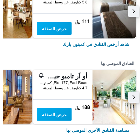
5.8 كيلومتر عن وسط المدينة
111 ﷼
عرض الصفقة
شاهد أرخص الفنادق في كمبتون بارك
الفنادق الموصى بها
أو آر تامبو جيست هاوس
Plot 177, East Road, كمبتون بارك, محافظة غاوتينج, جنوب أفريقيا
4.7 كيلومتر عن وسط المدينة
188 ﷼
عرض الصفقة
مشاهدة الفنادق الأخرى الموصى بها