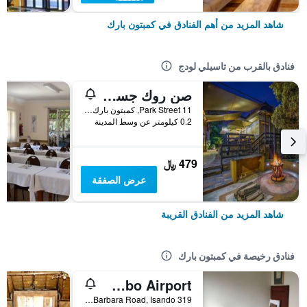
شاهد المزيد من أهم الفنادق في كمبتون بارك
فنادق بالقرب من تاسيلي لودج
صن روك جست هاوس
Park Street 11, كمبتون بارك, محافظة غاوتينج, جنوب أفريقيا
0.2 كيلومتر عن وسط المدينة
479 ﷼
عرض الصفقة
شاهد المزيد من الفنادق القريبة
فنادق رخيصة في كمبتون بارك
Ecotel Or Tambo Airport
319 Barbara Road, Isando, كمبتون بارك, محافظة غاوتينج, جنوب أفريقيا