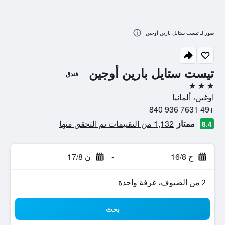
صور لـ تيست ستايل بارين أوجين
تيست ستايل بارين أوجين
فندق
3 نجوم
اوغين، ألمانيا
+49 7631 936 840
ممتاز
1,132 من التقييمات تم التحقق منها
8.4
ح 16/8
-
ن 17/8
2 من الضيوف، غرفة واحدة
بحث