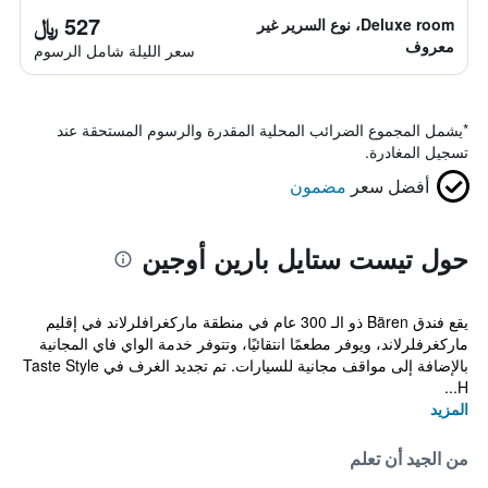
527 ﷼
Deluxe room، نوع السرير غير
معروف
سعر الليلة شامل الرسوم
*
يشمل المجموع الضرائب المحلية المقدرة والرسوم المستحقة عند
تسجيل المغادرة.
أفضل سعر
مضمون
حول تيست ستايل بارين أوجين
يقع فندق Bären ذو الـ 300 عام في منطقة ماركغرافلرلاند في إقليم
ماركغرفلرلاند، ويوفر مطعمًا انتقائيًا، وتتوفر خدمة الواي فاي المجانية
بالإضافة إلى مواقف مجانية للسيارات. تم تجديد الغرف في Taste Style
H...
المزيد
من الجيد أن تعلم