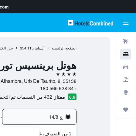
.com
رحلات طيران
الصفحة الرئيسية
أسبانيا
354,115
جزر الكن
فنادق
هوتل برينسيس توري
سيارات
4 نجوم
حزم العروض
Calle Alhambra, Urb De Taurito, 8, 35138, موجان, كناريا الكبرى
+34 928 565 180
استكشاف
ممتاز
432 من التقييمات تم التحقق منها
8.6
رحلات
ج 14/8
-
2 من الضيوف، غرفة واحدة