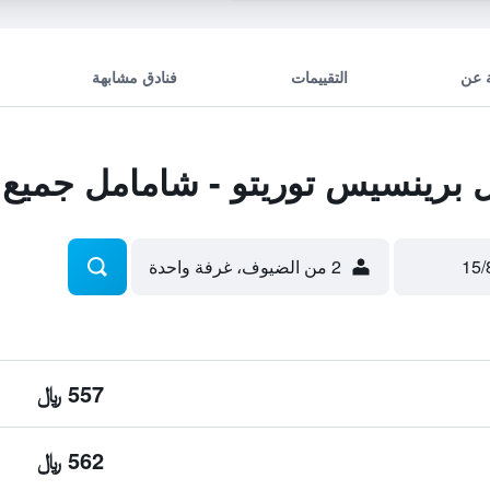
 عن
التقييمات
فنادق مشابهة
برينسيس توريتو - شامامل جميع 
2 من الضيوف، غرفة واحدة
557 ﷼
562 ﷼