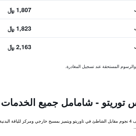
1,807 ﷼
1,823 ﷼
2,163 ﷼
والرسوم المستحقة عند تسجيل المغادرة.
 توريتو - شامامل جميع الخدمات
يقع مكان إقامة "Princess Taurito" المصنف 4 نجوم مقابل الشاطئ في تاوريتو ويتميز بمسبح خارجي ومر
.