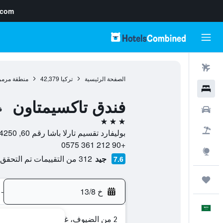
.com
رحلات طيران
الصفحة الرئيسية
تركيا
42,379
منطقة مرمر
فنادق
فندق تاكسيمتاون
سيارات
ف
3 نجوم
حزم العروض
بوليفارد تقسيم تارلا باشا رقم 60, 34250, اسطنبول, محافظة إسطنبول, تركيا
+90 212 361 0575
استكشاف
جيد
312 من التقييمات تم التحقق منها
7.6
رحلات
خ 13/8
-
العَرَبِيَّة
2 من الضيوف، غرفة واحدة