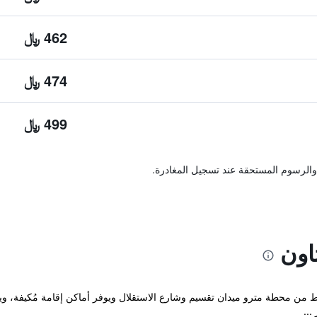
462 ﷼
474 ﷼
499 ﷼
والرسوم المستحقة عند تسجيل المغادرة.
اون
تقسيم تاون على بُعد 100 متر فقط من محطة مترو ميدان تقسيم وشارع الاستقلال ويوفر أماكن إقا
...