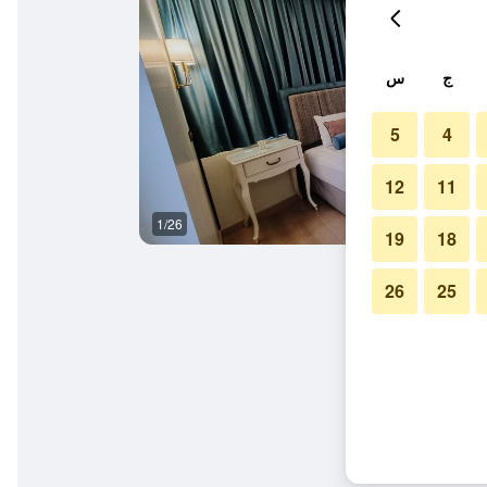
ج
س
5
4
12
11
1/26
غرفة الاجتماعات
19
18
26
25