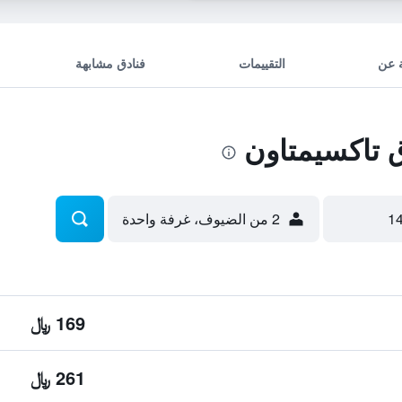
 عن
التقييمات
فنادق مشابهة
تاكسيمتاون
2 من الضيوف، غرفة واحدة
169 ﷼
261 ﷼