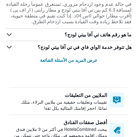
في حالة عدم وجود ازدحام مروري، تستغرق عموماً رحلة القيادة
لمسافة 6.3 كم بين تي آفا بيتي لودج و مطار رايتى ( ار اف بى )
(أقرب مطار) حوالي 0س 04د. إذا كنت تقيم في منطقة حيوية،
فقد تلاحظ زيادة وقت القيادة بسبب ازدحام الطرق.
ما هو رقم هاتف تي آفا بيتي لودج؟
هل تتوفر خدمة الواي فاي في تي آفا بيتي لودج؟
عرض المزيد من الأسئلة الشائعة
الملايين من التعليقات
تقييمات وتعليقات حقيقية من ملايين النزلاء، مثلك
تمامًا. احجز إقامتك المثالية بكل ثقة!
أفضل صفقات الفنادق
يبحث HotelsCombined في أكثر من 3 ملايين فندق
ومكان إقامة ويجمعهم في مكان واحد حتى تتمكن من