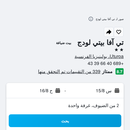
صور لـ تي آفا بيتي لودج
تي آفا بيتي لودج
بيت ضيافة
2 نجمتين
Uturoa، بولينيزيا الفرنسية
+689 40 66 39 43
ممتاز
339 من التقييمات تم التحقق منها
8.7
س 15/8
-
ح 16/8
2 من الضيوف، غرفة واحدة
بحث