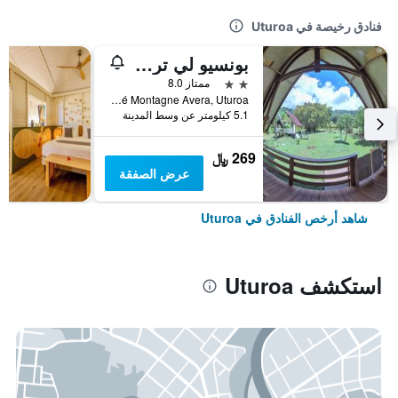
فنادق رخيصة في Uturoa
بونسيو لي تروا كاسكاد
2 نجمتين
ممتاز 8.0
Pk 6 Est Côté Montagne Avera, Uturoa, بولينيزيا الفرنسية
5.1 كيلومتر عن وسط المدينة
269 ﷼
عرض الصفقة
شاهد أرخص الفنادق في Uturoa
استكشف Uturoa