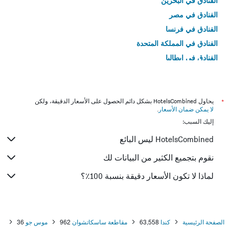
الفنادق في البحرين
الفنادق في مصر
الفنادق في فرنسا
الفنادق في المملكة المتحدة
الفنادق في إيطاليا
الفنادق في تايلاند
*
يحاول HotelsCombined بشكل دائم الحصول على الأسعار الدقيقة، ولكن
لا يمكن ضمان الأسعار
.
إليك السبب:
HotelsCombined ليس البائع
نقوم بتجميع الكثير من البيانات لك
لماذا لا تكون الأسعار دقيقة بنسبة 100٪؟
الصفحة الرئيسية
كندا
63,558
مقاطعة ساسكاتشوان
962
موس جو
36