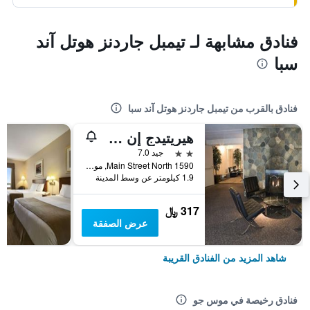
فنادق مشابهة لـ تيمبل جاردنز هوتل آند
سبا
فنادق بالقرب من تيمبل جاردنز هوتل آند سبا
هيريتيدج إن هوتل آند كونفينشن سنتر موس جاو
2 نجمتين
جيد 7.0
1590 Main Street North, موس جو, SK, كندا
1.9 كيلومتر عن وسط المدينة
317 ﷼
عرض الصفقة
شاهد المزيد من الفنادق القريبة
فنادق رخيصة في موس جو