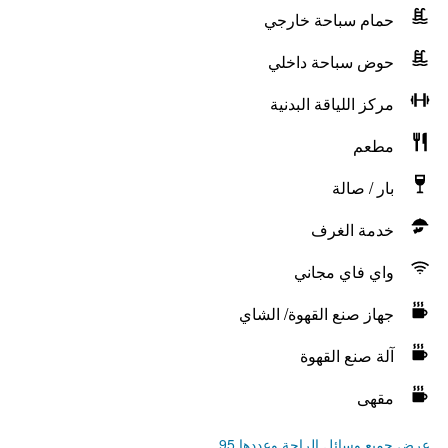
حمام سباحة خارجي
حوض سباحة داخلي
مركز اللياقة البدنية
مطعم
بار / صالة
خدمة الغرف
واي فاي مجاني
جهاز صنع القهوة/ الشاي
آلة صنع القهوة
مقهى
عرض جميع وسائل الراحة وعددها 95