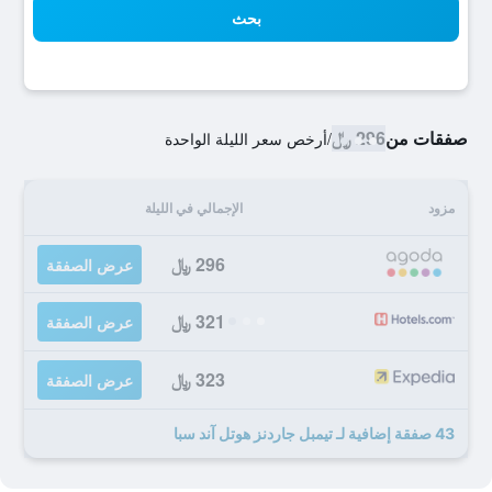
بحث
صفقات من
296 ﷼
/
أرخص سعر الليلة الواحدة
مزود
الإجمالي في الليلة
296 ﷼
عرض الصفقة
321 ﷼
عرض الصفقة
323 ﷼
عرض الصفقة
43 صفقة إضافية لـ تيمبل جاردنز هوتل آند سبا