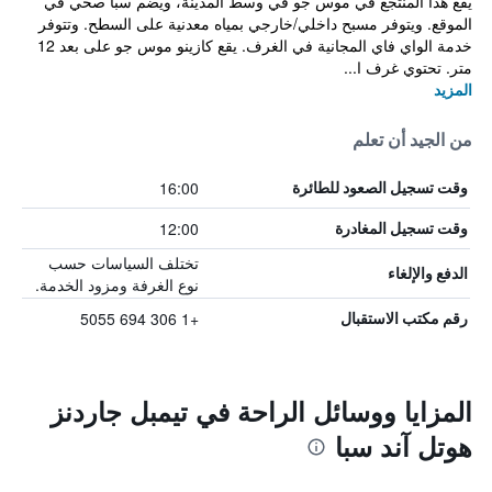
يقع هذا المنتجع في موس جو في وسط المدينة، ويضم سبا صحي في
الموقع. ويتوفر مسبح داخلي/خارجي بمياه معدنية على السطح. وتتوفر
خدمة الواي فاي المجانية في الغرف. يقع كازينو موس جو على بعد 12
متر. تحتوي غرف ا...
المزيد
من الجيد أن تعلم
16:00
وقت تسجيل الصعود للطائرة
12:00
وقت تسجيل المغادرة
تختلف السياسات حسب
الدفع والإلغاء
نوع الغرفة ومزود الخدمة.
+1 306 694 5055
رقم مكتب الاستقبال
المزايا ووسائل الراحة في تيمبل جاردنز
هوتل آند سبا