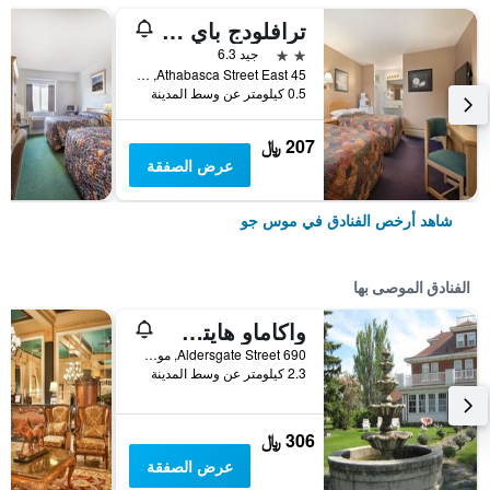
ترافلودج باي ويندام موس جو
2 نجمتين
جيد 6.3
45 Athabasca Street East, موس جو, SK, كندا
0.5 كيلومتر عن وسط المدينة
207 ﷼
عرض الصفقة
شاهد أرخص الفنادق في موس جو
الفنادق الموصى بها
واكاماو هايتس بد آند بريكفاست
690 Aldersgate Street, موس جو, SK, كندا
2.3 كيلومتر عن وسط المدينة
306 ﷼
عرض الصفقة