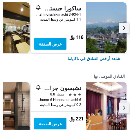
ساكورا جيستهاوس - هوستل
3-934-1 Nishinoisshikimachi, تاكاياما, اليابان
1.1 كيلومتر عن وسط المدينة
118 ﷼
عرض الصفقة
شاهد أرخص الفنادق في تاكاياما
الفنادق الموصى بها
تشيسون جراند تاكاياما
3 نجوم
ممتاز 8.8
6-Chome-6 Hanasatomachi, تاكاياما, اليابان
0.2 كيلومتر عن وسط المدينة
221 ﷼
عرض الصفقة