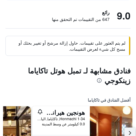
9.0
رائع
647 من التقييمات تم التحقق منها
لم يتم العثور على تقييمات. حاول إزالة مرشح أو تغيير بحثك أو
مسح كل شيء لعرض التقييمات.
فنادق مشابهة لـ تمبل هوتل تاكاياما
زينكوجي
أفضل الفنادق في تاكاياما
هونجين هيرانويا كاشوان
1-34 Honmachi, تاكاياما, اليابان
0.0 كيلومتر عن وسط المدينة