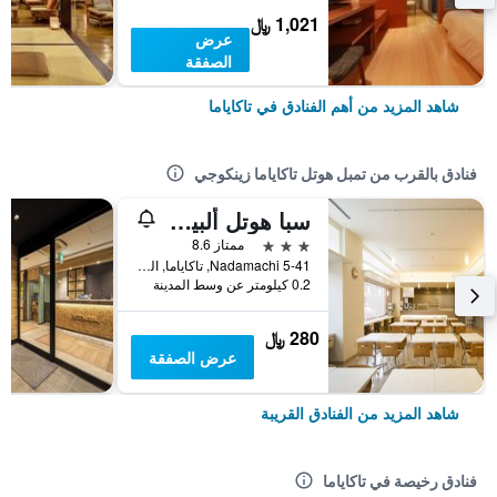
1,021 ﷼
عرض
الصفقة
شاهد المزيد من أهم الفنادق في تاكاياما
فنادق بالقرب من تمبل هوتل تاكاياما زينكوجي
سبا هوتل ألبينا هيداتاكاياما
3 نجوم
ممتاز 8.6
Nadamachi 5-41, تاكاياما, اليابان
0.2 كيلومتر عن وسط المدينة
280 ﷼
عرض الصفقة
شاهد المزيد من الفنادق القريبة
فنادق رخيصة في تاكاياما