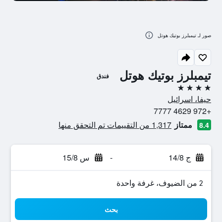
صور لـ تيمبلرز بوتيك هوتل
تيمبلرز بوتيك هوتل
فندق
4 نجوم
حيفا، اسرائيل
+972 4629 7777
ممتاز
1,317 من التقييمات تم التحقق منها
8.4
ج 14/8
-
س 15/8
2 من الضيوف، غرفة واحدة
بحث