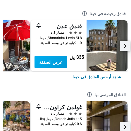
فنادق رخيصة في حيفا
فندق عدن
3 نجوم
ممتاز 8.1
8 Shmariahu Levin St, حيفا, Híefa (Haifa), اسرائيل
1.0 كيلومتر عن وسط المدينة
335 ﷼
عرض الصفقة
شاهد أرخص الفنادق في حيفا
الفنادق الموصى بها
غولدن كراون حيفا
3 نجوم
ممتاز 8.5
Derech Jaffa 115, حيفا, Híefa (Haifa), اسرائيل
0.6 كيلومتر عن وسط المدينة