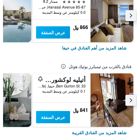
5 نجوم
ممتاز 8.2
85-87 Hanassi Avenue, حيفا, Híefa (Haifa), اسرائيل
0.0 كيلومتر عن وسط المدينة
866 ﷼
عرض الصفقة
شاهد المزيد من أهم الفنادق في حيفا
فنادق بالقرب من تيمبلرز بوتيك هوتل
أتيليه لوكشوري رومز
Ben Gurion St. 33, حيفا, Híefa (Haifa), اسرائيل
0.1 كيلومتر عن وسط المدينة
841 ﷼
عرض الصفقة
شاهد المزيد من الفنادق القريبة